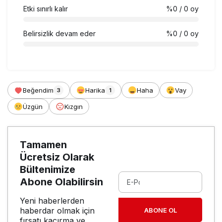
Etki sınırlı kalır
%0
/ 0 oy
Belirsizlik devam eder
%0
/ 0 oy
Beğendim
Harika
Haha
Vay
3
1
Üzgün
Kızgın
Tamamen
Ücretsiz Olarak
Bültenimize
Abone Olabilirsin
Yeni haberlerden
haberdar olmak için
ABONE OL
fırsatı kaçırma ve