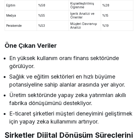
Kişiselleştirilmiş
Eğitim
%58
%28
Öğrenme
İçerik Analizi ve
Medya
%55
%15
Öneriler
Müşteri Davranışı
Perakende
%53
%19
Analizi
Öne Çıkan Veriler
En yüksek kullanım oranı finans sektöründe
görülüyor.
Sağlık ve eğitim sektörleri en hızlı büyüme
potansiyeline sahip alanlar arasında yer alıyor.
Üretim sektöründe yapay zeka yatırımları akıllı
fabrika dönüşümünü destekliyor.
E-ticaret şirketleri müşteri deneyimini geliştirmek
için yapay zeka kullanımını artırıyor.
Şirketler Dijital Dönüşüm Süreçlerini