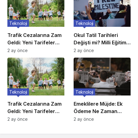
Teknoloji
Teknoloji
Trafik Cezalarına Zam
Okul Tatil Tarihleri
Geldi: Yeni Tarifeler
Değişti mi? Milli Eğitim
Belli Oldu
Açıkladı
2 ay önce
2 ay önce
Teknoloji
Teknoloji
Trafik Cezalarına Zam
Emeklilere Müjde: Ek
Geldi: Yeni Tarifeler
Ödeme Ne Zaman
Belli Oldu
Yatacak?
2 ay önce
2 ay önce