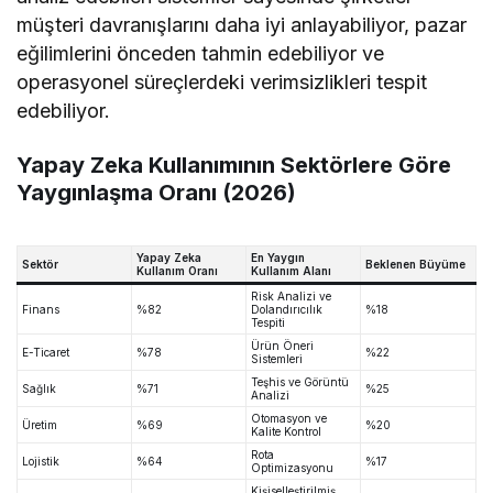
müşteri davranışlarını daha iyi anlayabiliyor, pazar
eğilimlerini önceden tahmin edebiliyor ve
operasyonel süreçlerdeki verimsizlikleri tespit
edebiliyor.
Yapay Zeka Kullanımının Sektörlere Göre
Yaygınlaşma Oranı (2026)
Yapay Zeka
En Yaygın
Sektör
Beklenen Büyüme
Kullanım Oranı
Kullanım Alanı
Risk Analizi ve
Finans
%82
Dolandırıcılık
%18
Tespiti
Ürün Öneri
E-Ticaret
%78
%22
Sistemleri
Teşhis ve Görüntü
Sağlık
%71
%25
Analizi
Otomasyon ve
Üretim
%69
%20
Kalite Kontrol
Rota
Lojistik
%64
%17
Optimizasyonu
Kişiselleştirilmiş