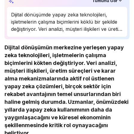
Özet, KAI’ın yapay zekâ desteğiyle oluşturuldu.
Tümünü Gör
Dijital dönüşümde yapay zeka teknolojileri,
işletmelerin çalışma biçimlerini köklü bir şekilde
değiştiriyor. Veri analizi, müşteri ilişkileri ve üretim
süreçlerinde önemli bir rol oynayan yapay zeka,
birçok sektörde rekabet avantajı sağlıyor.
Dijital dönüşümün merkezine yerleşen yapay
Uzmanlar, bu teknolojinin önümüzdeki yıllarda
zeka teknolojileri, işletmelerin çalışma
daha da yaygınlaşarak…
biçimlerini kökten değiştiriyor. Veri analizi,
müşteri ilişkileri, üretim süreçleri ve karar
alma mekanizmalarında aktif rol üstlenen
yapay zeka çözümleri, birçok sektör için
rekabet avantajının temel unsurlarından biri
haline gelmiş durumda. Uzmanlar, önümüzdeki
yıllarda yapay zeka kullanımının daha da
yaygınlaşacağını ve küresel ekonominin
şekillenmesinde kritik rol oynayacağını
belirtiyor.