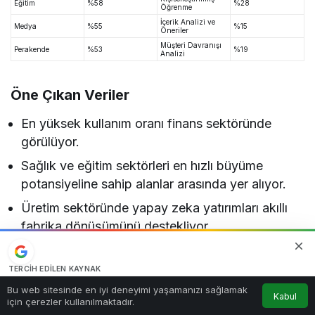
Eğitim
%58
%28
Öğrenme
İçerik Analizi ve
Medya
%55
%15
Öneriler
Müşteri Davranışı
Perakende
%53
%19
Analizi
Öne Çıkan Veriler
En yüksek kullanım oranı finans sektöründe
görülüyor.
Sağlık ve eğitim sektörleri en hızlı büyüme
potansiyeline sahip alanlar arasında yer alıyor.
Üretim sektöründe yapay zeka yatırımları akıllı
fabrika dönüşümünü destekliyor.
E-ticaret şirketleri müşteri deneyimini geliştirmek
için yapay zeka kullanımını artırıyor.
TERCIH EDILEN KAYNAK
Google'da bizi öne çıkarın
0
Bu web sitesinde en iyi deneyimi yaşamanızı sağlamak
Şirketler Dijital Dönüşüm Süreçlerini
Kabul
Kaynağı Ekle
için çerezler kullanılmaktadır.
Anasayfa
Akış
Hesabım
Bildirimler