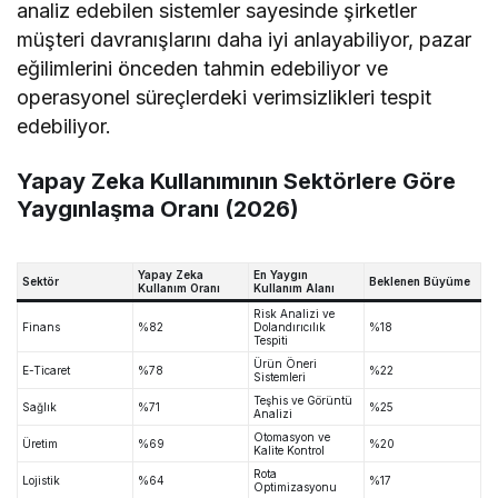
analiz edebilen sistemler sayesinde şirketler
müşteri davranışlarını daha iyi anlayabiliyor, pazar
eğilimlerini önceden tahmin edebiliyor ve
operasyonel süreçlerdeki verimsizlikleri tespit
edebiliyor.
Yapay Zeka Kullanımının Sektörlere Göre
Yaygınlaşma Oranı (2026)
Yapay Zeka
En Yaygın
Sektör
Beklenen Büyüme
Kullanım Oranı
Kullanım Alanı
Risk Analizi ve
Finans
%82
Dolandırıcılık
%18
Tespiti
Ürün Öneri
E-Ticaret
%78
%22
Sistemleri
Teşhis ve Görüntü
Sağlık
%71
%25
Analizi
Otomasyon ve
Üretim
%69
%20
Kalite Kontrol
Rota
Lojistik
%64
%17
Optimizasyonu