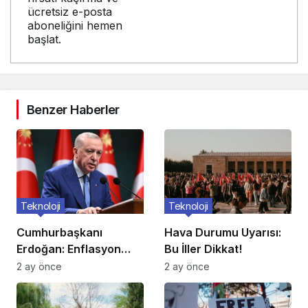
ücretsiz e-posta
aboneliğini hemen
başlat.
Benzer Haberler
Teknoloji
Teknoloji
Cumhurbaşkanı
Hava Durumu Uyarısı:
Erdoğan: Enflasyon
Bu İller Dikkat!
verileri umutlarımızı
2 ay önce
2 ay önce
artırdı