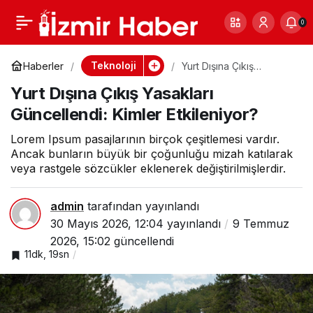
Hava Durumu Uyarısı:
0
Paylaş
0
Bu İller Dikkat!
Teknoloji
Haberler
Yurt Dışına Çıkış
Yasakları Güncellendi:
Yurt Dışına Çıkış Yasakları
Kimler Etkileniyor?
Güncellendi: Kimler Etkileniyor?
Lorem Ipsum pasajlarının birçok çeşitlemesi vardır.
Ancak bunların büyük bir çoğunluğu mizah katılarak
veya rastgele sözcükler eklenerek değiştirilmişlerdir.
admin
tarafından yayınlandı
30 Mayıs 2026, 12:04
yayınlandı
9 Temmuz
2026, 15:02
güncellendi
11dk, 19sn