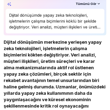
Özet, KAI’ın yapay zekâ desteğiyle oluşturuldu.
Tümünü Gör
Dijital dönüşümde yapay zeka teknolojileri,
işletmelerin çalışma biçimlerini köklü bir şekilde
değiştiriyor. Veri analizi, müşteri ilişkileri ve üretim
süreçlerinde önemli bir rol oynayan yapay zeka,
birçok sektörde rekabet avantajı sağlıyor.
Dijital dönüşümün merkezine yerleşen yapay
Uzmanlar, bu teknolojinin önümüzdeki yıllarda
zeka teknolojileri, işletmelerin çalışma
daha da yaygınlaşarak…
biçimlerini kökten değiştiriyor. Veri analizi,
müşteri ilişkileri, üretim süreçleri ve karar
alma mekanizmalarında aktif rol üstlenen
yapay zeka çözümleri, birçok sektör için
rekabet avantajının temel unsurlarından biri
haline gelmiş durumda. Uzmanlar, önümüzdeki
yıllarda yapay zeka kullanımının daha da
yaygınlaşacağını ve küresel ekonominin
şekillenmesinde kritik rol oynayacağını