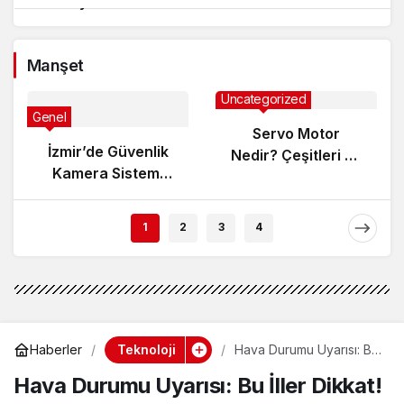
Gösteriyor?
Manşet
Uncategorized
Genel
Servo Motor
İzmir’de Güvenlik
Nedir? Çeşitleri ve
Kamera Sistemi
Çalışma Prensibi
Kurarken Nelere
Dikkat Edilmeli?
1
2
3
4
Teknoloji
Haberler
Hava Durumu Uyarısı: Bu
İller Dikkat!
Hava Durumu Uyarısı: Bu İller Dikkat!