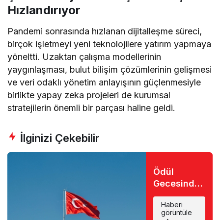
Hızlandırıyor
Pandemi sonrasında hızlanan dijitalleşme süreci,
birçok işletmeyi yeni teknolojilere yatırım yapmaya
yöneltti. Uzaktan çalışma modellerinin
yaygınlaşması, bulut bilişim çözümlerinin gelişmesi
ve veri odaklı yönetim anlayışının güçlenmesiyle
birlikte yapay zeka projeleri de kurumsal
stratejilerin önemli bir parçası haline geldi.
İlginizi Çekebilir
Ödül
Gecesinde
Büyük Şok:
Haberi
Favori İsim
görüntüle
Eli Boş