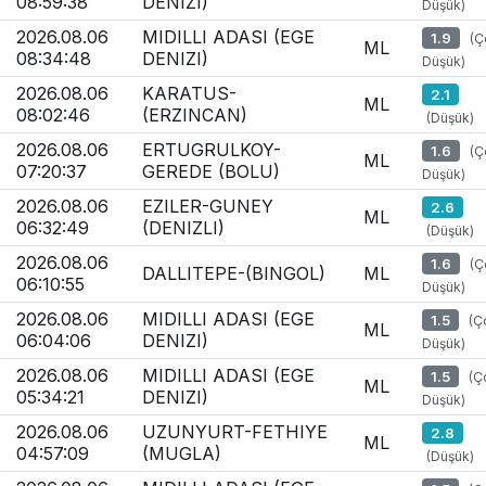
08:59:38
DENIZI)
Düşük)
2026.08.06
MIDILLI ADASI (EGE
1.9
(Ç
ML
08:34:48
DENIZI)
Düşük)
2026.08.06
KARATUS-
2.1
ML
08:02:46
(ERZINCAN)
(Düşük)
2026.08.06
ERTUGRULKOY-
1.6
(Ç
ML
07:20:37
GEREDE (BOLU)
Düşük)
2026.08.06
EZILER-GUNEY
2.6
ML
06:32:49
(DENIZLI)
(Düşük)
2026.08.06
1.6
(Ç
DALLITEPE-(BINGOL)
ML
06:10:55
Düşük)
2026.08.06
MIDILLI ADASI (EGE
1.5
(Ç
ML
06:04:06
DENIZI)
Düşük)
2026.08.06
MIDILLI ADASI (EGE
1.5
(Ç
ML
05:34:21
DENIZI)
Düşük)
2026.08.06
UZUNYURT-FETHIYE
2.8
ML
04:57:09
(MUGLA)
(Düşük)