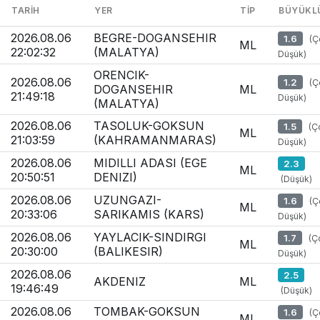
TARIH
YER
TIP
BÜYÜKL
2026.08.06
BEGRE-DOGANSEHIR
1.6
(Ç
ML
22:02:32
(MALATYA)
Düşük)
ORENCIK-
2026.08.06
1.2
(Ç
DOGANSEHIR
ML
21:49:18
Düşük)
(MALATYA)
2026.08.06
TASOLUK-GOKSUN
1.5
(Ç
ML
21:03:59
(KAHRAMANMARAS)
Düşük)
2026.08.06
MIDILLI ADASI (EGE
2.3
ML
20:50:51
DENIZI)
(Düşük)
2026.08.06
UZUNGAZI-
1.6
(Ç
ML
20:33:06
SARIKAMIS (KARS)
Düşük)
2026.08.06
YAYLACIK-SINDIRGI
1.7
(Ç
ML
20:30:00
(BALIKESIR)
Düşük)
2026.08.06
2.5
AKDENIZ
ML
19:46:49
(Düşük)
2026.08.06
TOMBAK-GOKSUN
1.6
(Ç
ML