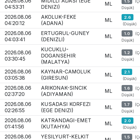
2026.08.06
MIDILLI ADASI (EGE
1.5
(Ç
ML
04:53:31
DENIZI)
Düşük)
2026.08.06
AKOLUK-FEKE
2.6
ML
04:20:12
(ADANA)
(Düşük)
2026.08.06
ERTUGRUL-GUNEY
1.0
(Ç
ML
04:03:41
(DENIZLI)
Düşük)
KUCUKLU-
2026.08.06
1.2
(Ç
DOGANSEHIR
ML
03:30:45
Düşük)
(MALATYA)
2026.08.06
KAYNAR-CAMOLUK
2.1
ML
03:05:38
(GIRESUN)
(Düşük)
2026.08.06
ARIKONAK-SINCIK
1.6
(Ç
ML
02:37:20
(ADIYAMAN)
Düşük)
2026.08.06
KUSADASI KORFEZI
1.7
(Ç
ML
02:26:55
(EGE DENIZI)
Düşük)
2026.08.06
KATRANDAGI-EMET
2.0
ML
01:41:56
(KUTAHYA)
(Düşük)
2026.08.06
YESILYURT-KELKIT
1.5
(Ç
ML