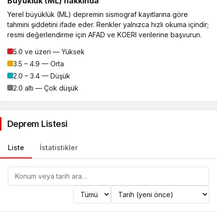
Büyüklük (ML) hakkında
Yerel büyüklük (ML) depremin sismograf kayıtlarına göre
tahmini şiddetini ifade eder. Renkler yalnızca hızlı okuma içindir;
resmi değerlendirme için AFAD ve KOERI verilerine başvurun.
5.0 ve üzeri — Yüksek
3.5 – 4.9 — Orta
2.0 – 3.4 — Düşük
2.0 altı — Çok düşük
Deprem Listesi
Liste
İstatistikler