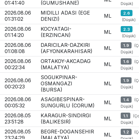
01:41:40
(GUMUSHANE)
Düşük)
2026.08.06
MIDILLI ADASI (EGE
2.6
ML
01:31:02
DENIZI)
(Düşük)
2026.08.06
KOCYATAGI-
2.3
ML
01:14:20
(ERZINCAN)
(Düşük)
2026.08.06
DARICILAR-DAZKIRI
1.9
(Ç
ML
01:08:08
(AFYONKARAHISAR)
Düşük)
2026.08.06
ORTAKOY-AKCADAG
1.6
(Ç
ML
00:22:34
(MALATYA)
Düşük)
SOGUKPINAR-
2026.08.06
1.9
(Ç
OSMANGAZI
ML
00:20:23
Düşük)
(BURSA)
2026.08.06
ASAGIBESPINAR-
1.4
(Ç
ML
00:05:32
SUNGURLU (CORUM)
Düşük)
2026.08.05
KARAGUR-SINDIRGI
1.1
(Ç
ML
23:51:28
(BALIKESIR)
Düşük)
2026.08.05
BEGRE-DOGANSEHIR
1.2
(Ç
ML
23:24:29
(MALATYA)
Düşük)