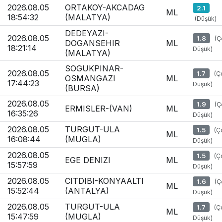
2026.08.05
ORTAKOY-AKCADAG
2.1
ML
18:54:32
(MALATYA)
(Düşük)
DEDEYAZI-
2026.08.05
1.8
(Ç
DOGANSEHIR
ML
18:21:14
Düşük)
(MALATYA)
SOGUKPINAR-
2026.08.05
1.7
(Ç
OSMANGAZI
ML
17:44:23
Düşük)
(BURSA)
2026.08.05
1.9
(Ç
ERMISLER-(VAN)
ML
16:35:26
Düşük)
2026.08.05
TURGUT-ULA
1.5
(Ç
ML
16:08:44
(MUGLA)
Düşük)
2026.08.05
1.5
(Ç
EGE DENIZI
ML
15:57:59
Düşük)
2026.08.05
CITDIBI-KONYAALTI
1.6
(Ç
ML
15:52:44
(ANTALYA)
Düşük)
2026.08.05
TURGUT-ULA
1.7
(Ç
ML
15:47:59
(MUGLA)
Düşük)