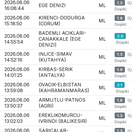
2026.08.06
1.3
(Ç
EGE DENIZI
ML
16:08:44
Düşük)
2026.08.06
KIRENCI-DODURGA
1.8
(Ç
ML
15:18:50
(CORUM)
Düşük)
BADEMLI ACIKLARI-
2026.08.06
2.0
CANAKKALE (EGE
ML
14:55:54
(Düşük)
DENIZI)
2026.08.06
INLICE-SIMAV
1.3
(Ç
ML
14:52:16
(KUTAHYA)
Düşük)
2026.08.06
KIRBAS-SERIK
1.9
(Ç
ML
14:01:25
(ANTALYA)
Düşük)
2026.08.06
OVACIK-ELBISTAN
2.1
ML
13:59:08
(KAHRAMANMARAS)
(Düşük)
2026.08.06
ARMUTLU-PATNOS
1.8
(Ç
ML
13:50:37
(AGRI)
Düşük)
2026.08.06
EREKLIKOMURCU-
1.3
(Ç
ML
13:02:03
IVRINDI (BALIKESIR)
Düşük)
2026.08.06
SARICALAR-
1.3
(Ç