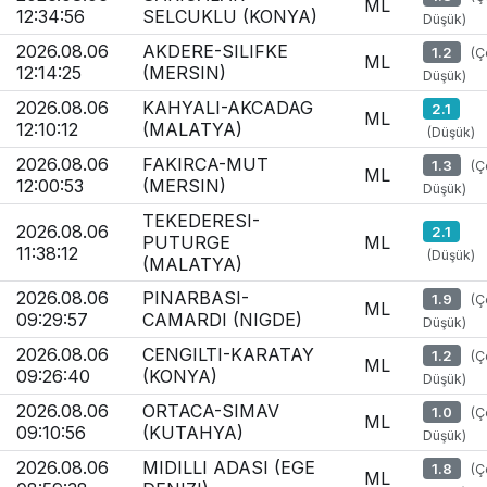
ML
12:34:56
SELCUKLU (KONYA)
Düşük)
2026.08.06
AKDERE-SILIFKE
1.2
(Ç
ML
12:14:25
(MERSIN)
Düşük)
2026.08.06
KAHYALI-AKCADAG
2.1
ML
12:10:12
(MALATYA)
(Düşük)
2026.08.06
FAKIRCA-MUT
1.3
(Ç
ML
12:00:53
(MERSIN)
Düşük)
TEKEDERESI-
2026.08.06
2.1
PUTURGE
ML
11:38:12
(Düşük)
(MALATYA)
2026.08.06
PINARBASI-
1.9
(Ç
ML
09:29:57
CAMARDI (NIGDE)
Düşük)
2026.08.06
CENGILTI-KARATAY
1.2
(Ç
ML
09:26:40
(KONYA)
Düşük)
2026.08.06
ORTACA-SIMAV
1.0
(Ç
ML
09:10:56
(KUTAHYA)
Düşük)
2026.08.06
MIDILLI ADASI (EGE
1.8
(Ç
ML