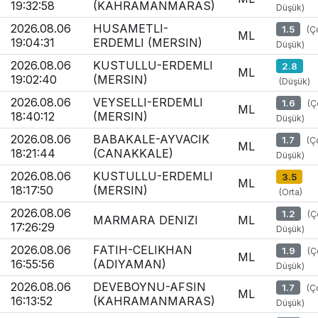
19:32:58
(KAHRAMANMARAS)
Düşük)
2026.08.06
HUSAMETLI-
1.5
(Ç
ML
19:04:31
ERDEMLI (MERSIN)
Düşük)
2026.08.06
KUSTULLU-ERDEMLI
2.8
ML
19:02:40
(MERSIN)
(Düşük)
2026.08.06
VEYSELLI-ERDEMLI
1.6
(Ç
ML
18:40:12
(MERSIN)
Düşük)
2026.08.06
BABAKALE-AYVACIK
1.7
(Ç
ML
18:21:44
(CANAKKALE)
Düşük)
2026.08.06
KUSTULLU-ERDEMLI
3.5
ML
18:17:50
(MERSIN)
(Orta)
2026.08.06
1.2
(Ç
MARMARA DENIZI
ML
17:26:29
Düşük)
2026.08.06
FATIH-CELIKHAN
1.9
(Ç
ML
16:55:56
(ADIYAMAN)
Düşük)
2026.08.06
DEVEBOYNU-AFSIN
1.7
(Ç
ML
16:13:52
(KAHRAMANMARAS)
Düşük)