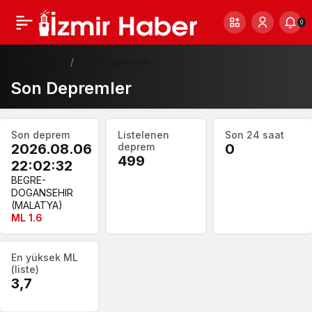
0
Haberler
Son Depremler
Son Depremler
Son deprem
Listelenen
Son 24 saat
2026.08.06
deprem
0
499
22:02:32
BEGRE-
DOGANSEHIR
(MALATYA)
ML 1.6
En yüksek ML
(liste)
3,7