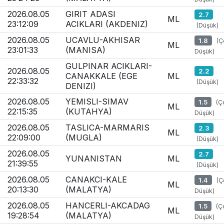
2026.08.05
GIRIT ADASI
2.7
ML
23:12:09
ACIKLARI (AKDENIZ)
(Düşük)
2026.08.05
UCAVLU-AKHISAR
1.8
(Ç
ML
23:01:33
(MANISA)
Düşük)
GULPINAR ACIKLARI-
2026.08.05
2.2
CANAKKALE (EGE
ML
22:33:32
(Düşük)
DENIZI)
2026.08.05
YEMISLI-SIMAV
1.5
(Ç
ML
22:15:35
(KUTAHYA)
Düşük)
2026.08.05
TASLICA-MARMARIS
2.3
ML
22:09:00
(MUGLA)
(Düşük)
2026.08.05
2.7
YUNANISTAN
ML
21:39:55
(Düşük)
2026.08.05
CANAKCI-KALE
1.4
(Ç
ML
20:13:30
(MALATYA)
Düşük)
2026.08.05
HANCERLI-AKCADAG
1.5
(Ç
ML
19:28:54
(MALATYA)
Düşük)