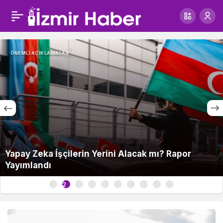
ÖNEMLI AÇIKLAMALAR
Siber Saldırı Milyonları Etkiledi: Uzmanlardan
Uyarı
3