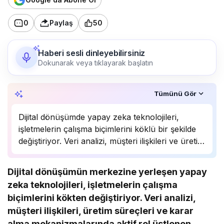
0
Paylaş
50
Haberi sesli dinleyebilirsiniz
Dokunarak veya tıklayarak başlatın
Özet, KAI’ın yapay zekâ desteğiyle oluşturuldu.
Tümünü Gör
Dijital dönüşümde yapay zeka teknolojileri,
işletmelerin çalışma biçimlerini köklü bir şekilde
değiştiriyor. Veri analizi, müşteri ilişkileri ve üretim
süreçlerinde önemli bir rol oynayan yapay zeka,
birçok sektörde rekabet avantajı sağlıyor.
Dijital dönüşümün merkezine yerleşen yapay
Uzmanlar, bu teknolojinin önümüzdeki yıllarda
zeka teknolojileri, işletmelerin çalışma
daha da yaygınlaşarak…
biçimlerini kökten değiştiriyor. Veri analizi,
müşteri ilişkileri, üretim süreçleri ve karar
alma mekanizmalarında aktif rol üstlenen