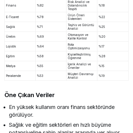
Risk Analizi ve
Finans
%82
Dolandırıcılık
%18
Tespiti
Ürün Öneri
E-Ticaret
%78
%22
Sistemleri
Teşhis ve Görüntü
Sağlık
%71
%25
Analizi
Otomasyon ve
Üretim
%69
%20
Kalite Kontrol
Rota
Lojistik
%64
%17
Optimizasyonu
Kişiselleştirilmiş
Eğitim
%58
%28
Öğrenme
İçerik Analizi ve
Medya
%55
%15
Öneriler
Müşteri Davranışı
Perakende
%53
%19
Analizi
Öne Çıkan Veriler
En yüksek kullanım oranı finans sektöründe
görülüyor.
Sağlık ve eğitim sektörleri en hızlı büyüme
potansiyeline sahip alanlar arasında yer alıyor.