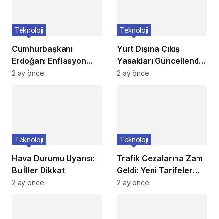
Teknoloji
Teknoloji
Cumhurbaşkanı
Yurt Dışına Çıkış
Erdoğan: Enflasyon
Yasakları Güncellendi:
verileri umutlarımızı
Kimler Etkileniyor?
2 ay önce
2 ay önce
artırdı
Teknoloji
Teknoloji
Hava Durumu Uyarısı:
Trafik Cezalarına Zam
Bu İller Dikkat!
Geldi: Yeni Tarifeler
Belli Oldu
2 ay önce
2 ay önce