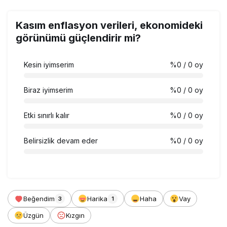
Kasım enflasyon verileri, ekonomideki
görünümü güçlendirir mi?
Kesin iyimserim
%0
/ 0 oy
Biraz iyimserim
%0
/ 0 oy
Etki sınırlı kalır
%0
/ 0 oy
Belirsizlik devam eder
%0
/ 0 oy
Beğendim
Harika
Haha
Vay
3
1
Üzgün
Kızgın