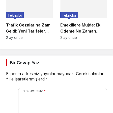
Teknoloji
Teknoloji
Trafik Cezalarına Zam
Emeklilere Müjde: Ek
Geldi: Yeni Tarifeler
Ödeme Ne Zaman
Belli Oldu
Yatacak?
2 ay önce
2 ay önce
Bir Cevap Yaz
E-posta adresiniz yayınlanmayacak.
Gerekli alanlar
*
ile işaretlenmişlerdir
YORUMUNUZ
*