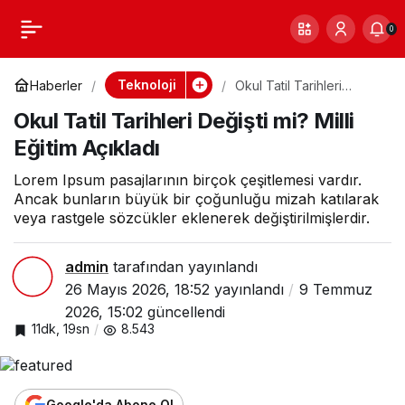
Okul Tatil Tarihleri
0
Paylaş
0
Değişti mi? Milli
Teknoloji
Haberler
Okul Tatil Tarihleri
Değişti mi? Milli Eğitim
Okul Tatil Tarihleri Değişti mi? Milli
Açıkladı
Eğitim Açıkladı
Eğitim Açıkladı
Lorem Ipsum pasajlarının birçok çeşitlemesi vardır.
Ancak bunların büyük bir çoğunluğu mizah katılarak
veya rastgele sözcükler eklenerek değiştirilmişlerdir.
admin
tarafından yayınlandı
26 Mayıs 2026, 18:52
yayınlandı
9 Temmuz
2026, 15:02
güncellendi
11dk, 19sn
8.543
Google'da Abone Ol