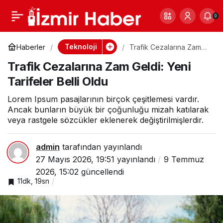
Okul Tatil Tarihleri
0
Paylaş
0
Değişti mi? Milli
Teknoloji
Haberler
Trafik Cezalarına Zam
Geldi: Yeni Tarifeler Belli
Trafik Cezalarına Zam Geldi: Yeni
Oldu
Eğitim Açıkladı
Tarifeler Belli Oldu
Lorem Ipsum pasajlarının birçok çeşitlemesi vardır.
Ancak bunların büyük bir çoğunluğu mizah katılarak
veya rastgele sözcükler eklenerek değiştirilmişlerdir.
admin
tarafından yayınlandı
27 Mayıs 2026, 19:51
yayınlandı
9 Temmuz
2026, 15:02
güncellendi
11dk, 19sn