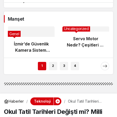
Gösteriyor?
Manşet
Uncategorized
Genel
Servo Motor
İzmir’de Güvenlik
Nedir? Çeşitleri ve
Kamera Sistemi
Çalışma Prensibi
Kurarken Nelere
Dikkat Edilmeli?
1
2
3
4
Teknoloji
Haberler
Okul Tatil Tarihleri
Değişti mi? Milli Eğitim
Okul Tatil Tarihleri Değişti mi? Milli
Açıkladı