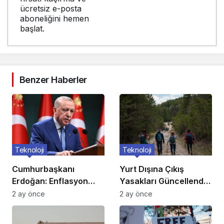
ücretsiz e-posta
aboneliğini hemen
başlat.
Benzer Haberler
Teknoloji
Teknoloji
Cumhurbaşkanı
Yurt Dışına Çıkış
Erdoğan: Enflasyon
Yasakları Güncellendi:
verileri umutlarımızı
Kimler Etkileniyor?
2 ay önce
2 ay önce
artırdı