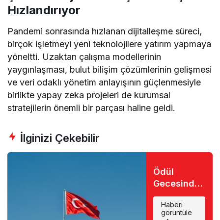
Hızlandırıyor
Pandemi sonrasında hızlanan dijitalleşme süreci,
birçok işletmeyi yeni teknolojilere yatırım yapmaya
yöneltti. Uzaktan çalışma modellerinin
yaygınlaşması, bulut bilişim çözümlerinin gelişmesi
ve veri odaklı yönetim anlayışının güçlenmesiyle
birlikte yapay zeka projeleri de kurumsal
stratejilerin önemli bir parçası haline geldi.
İlginizi Çekebilir
Ödül
Gecesinde
Büyük Şok:
Haberi
Favori İsim
görüntüle
Eli Boş