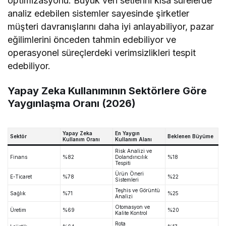
optimizasyonu. Büyük veri setlerini kısa sürelerde
analiz edebilen sistemler sayesinde şirketler
müşteri davranışlarını daha iyi anlayabiliyor, pazar
eğilimlerini önceden tahmin edebiliyor ve
operasyonel süreçlerdeki verimsizlikleri tespit
edebiliyor.
Yapay Zeka Kullanımının Sektörlere Göre
Yaygınlaşma Oranı (2026)
Yapay Zeka
En Yaygın
Sektör
Beklenen Büyüme
Kullanım Oranı
Kullanım Alanı
Risk Analizi ve
Finans
%82
Dolandırıcılık
%18
Tespiti
Ürün Öneri
E-Ticaret
%78
%22
Sistemleri
Teşhis ve Görüntü
Sağlık
%71
%25
Analizi
Otomasyon ve
Üretim
%69
%20
Kalite Kontrol
Rota