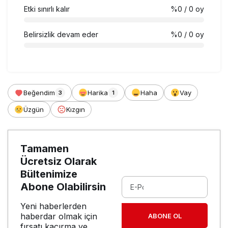
Etki sınırlı kalır
%0
/ 0 oy
Belirsizlik devam eder
%0
/ 0 oy
Beğendim
Harika
Haha
Vay
3
1
Üzgün
Kızgın
Tamamen
Ücretsiz Olarak
Bültenimize
Abone Olabilirsin
Yeni haberlerden
haberdar olmak için
ABONE OL
fırsatı kaçırma ve