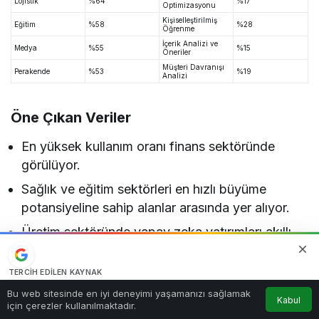
Lojistik
%64
%17
Optimizasyonu
Kişiselleştirilmiş
Eğitim
%58
%28
Öğrenme
İçerik Analizi ve
Medya
%55
%15
Öneriler
Müşteri Davranışı
Perakende
%53
%19
Analizi
Öne Çıkan Veriler
En yüksek kullanım oranı finans sektöründe
görülüyor.
Sağlık ve eğitim sektörleri en hızlı büyüme
potansiyeline sahip alanlar arasında yer alıyor.
Üretim sektöründe yapay zeka yatırımları akıllı
fabrika dönüşümünü destekliyor.
E-ticaret şirketleri müşteri deneyimini geliştirmek
TERCIH EDILEN KAYNAK
Google'da bizi öne çıkarın
0
için yapay zeka kullanımını artırıyor.
Bu web sitesinde en iyi deneyimi yaşamanızı sağlamak
Kabul
Kaynağı Ekle
için çerezler kullanılmaktadır.
Anasayfa
Akış
Hesabım
Bildirimler