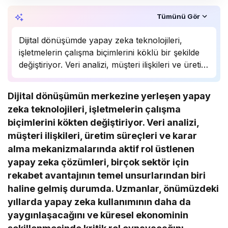
Özet, KAI’ın yapay zekâ desteğiyle oluşturuldu.
Tümünü Gör
Dijital dönüşümde yapay zeka teknolojileri,
işletmelerin çalışma biçimlerini köklü bir şekilde
değiştiriyor. Veri analizi, müşteri ilişkileri ve üretim
süreçlerinde önemli bir rol oynayan yapay zeka,
birçok sektörde rekabet avantajı sağlıyor.
Dijital dönüşümün merkezine yerleşen yapay
Uzmanlar, bu teknolojinin önümüzdeki yıllarda
zeka teknolojileri, işletmelerin çalışma
daha da yaygınlaşarak…
biçimlerini kökten değiştiriyor. Veri analizi,
müşteri ilişkileri, üretim süreçleri ve karar
alma mekanizmalarında aktif rol üstlenen
yapay zeka çözümleri, birçok sektör için
rekabet avantajının temel unsurlarından biri
haline gelmiş durumda. Uzmanlar, önümüzdeki
yıllarda yapay zeka kullanımının daha da
yaygınlaşacağını ve küresel ekonominin