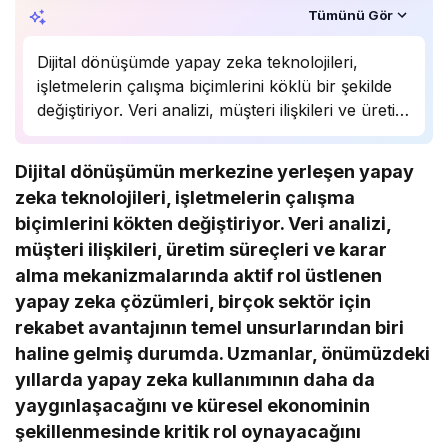
Özet, KAI’ın yapay zekâ desteğiyle oluşturuldu.
Tümünü Gör
Dijital dönüşümde yapay zeka teknolojileri,
işletmelerin çalışma biçimlerini köklü bir şekilde
değiştiriyor. Veri analizi, müşteri ilişkileri ve üretim
süreçlerinde önemli bir rol oynayan yapay zeka,
birçok sektörde rekabet avantajı sağlıyor.
Dijital dönüşümün merkezine yerleşen yapay
Uzmanlar, bu teknolojinin önümüzdeki yıllarda
zeka teknolojileri, işletmelerin çalışma
daha da yaygınlaşarak…
biçimlerini kökten değiştiriyor. Veri analizi,
müşteri ilişkileri, üretim süreçleri ve karar
alma mekanizmalarında aktif rol üstlenen
yapay zeka çözümleri, birçok sektör için
rekabet avantajının temel unsurlarından biri
haline gelmiş durumda. Uzmanlar, önümüzdeki
yıllarda yapay zeka kullanımının daha da
yaygınlaşacağını ve küresel ekonominin
şekillenmesinde kritik rol oynayacağını