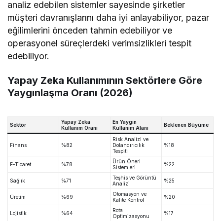
analiz edebilen sistemler sayesinde şirketler
müşteri davranışlarını daha iyi anlayabiliyor, pazar
eğilimlerini önceden tahmin edebiliyor ve
operasyonel süreçlerdeki verimsizlikleri tespit
edebiliyor.
Yapay Zeka Kullanımının Sektörlere Göre
Yaygınlaşma Oranı (2026)
Yapay Zeka
En Yaygın
Sektör
Beklenen Büyüme
Kullanım Oranı
Kullanım Alanı
Risk Analizi ve
Finans
%82
Dolandırıcılık
%18
Tespiti
Ürün Öneri
E-Ticaret
%78
%22
Sistemleri
Teşhis ve Görüntü
Sağlık
%71
%25
Analizi
Otomasyon ve
Üretim
%69
%20
Kalite Kontrol
Rota
Lojistik
%64
%17
Optimizasyonu