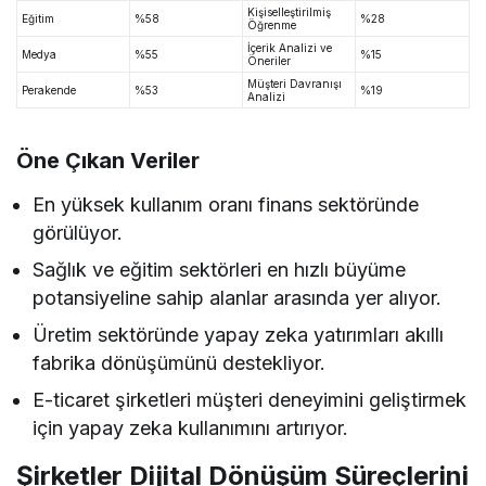
Kişiselleştirilmiş
Eğitim
%58
%28
Öğrenme
İçerik Analizi ve
Medya
%55
%15
Öneriler
Müşteri Davranışı
Perakende
%53
%19
Analizi
Öne Çıkan Veriler
En yüksek kullanım oranı finans sektöründe
görülüyor.
Sağlık ve eğitim sektörleri en hızlı büyüme
potansiyeline sahip alanlar arasında yer alıyor.
Üretim sektöründe yapay zeka yatırımları akıllı
fabrika dönüşümünü destekliyor.
E-ticaret şirketleri müşteri deneyimini geliştirmek
için yapay zeka kullanımını artırıyor.
Şirketler Dijital Dönüşüm Süreçlerini