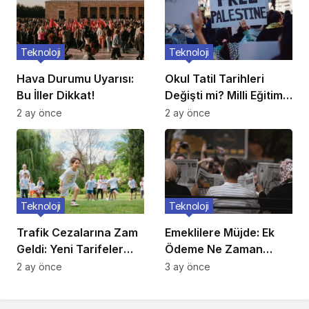
Teknoloji
Teknoloji
Hava Durumu Uyarısı:
Okul Tatil Tarihleri
Bu İller Dikkat!
Değişti mi? Milli Eğitim
Açıkladı
2 ay önce
2 ay önce
Teknoloji
Teknoloji
Trafik Cezalarına Zam
Emeklilere Müjde: Ek
Geldi: Yeni Tarifeler
Ödeme Ne Zaman
Belli Oldu
Yatacak?
2 ay önce
3 ay önce