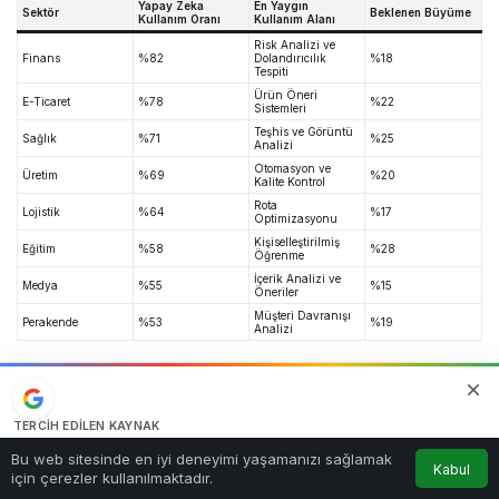
Yapay Zeka
En Yaygın
Sektör
Beklenen Büyüme
Kullanım Oranı
Kullanım Alanı
Risk Analizi ve
Finans
%82
Dolandırıcılık
%18
Tespiti
Ürün Öneri
E-Ticaret
%78
%22
Sistemleri
Teşhis ve Görüntü
Sağlık
%71
%25
Analizi
Otomasyon ve
Üretim
%69
%20
Kalite Kontrol
Rota
Lojistik
%64
%17
Optimizasyonu
Kişiselleştirilmiş
Eğitim
%58
%28
Öğrenme
İçerik Analizi ve
Medya
%55
%15
Öneriler
Müşteri Davranışı
Perakende
%53
%19
Analizi
Öne Çıkan Veriler
TERCIH EDILEN KAYNAK
En yüksek kullanım oranı finans sektöründe
Google'da bizi öne çıkarın
0
Bu web sitesinde en iyi deneyimi yaşamanızı sağlamak
görülüyor.
Kabul
Kaynağı Ekle
için çerezler kullanılmaktadır.
Anasayfa
Akış
Hesabım
Bildirimler