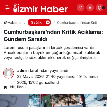
Muhalefet Liderinden
0
Paylaş
0
Erken Seçim Çağrısı
Sağlık
Haberler
Cumhurbaşkanı’ndan Kritik
Açıklama: Gündem Sarsıldı
Cumhurbaşkanı’ndan Kritik Açıklama:
Gündem Sarsıldı
Lorem Ipsum pasajlarının birçok çeşitlemesi vardır.
Ancak bunların büyük bir çoğunluğu mizah katılarak
veya rastgele sözcükler eklenerek değiştirilmişlerdir.
admin
tarafından yayınlandı
23 Mayıs 2026, 21:40
yayınlandı
9 Temmuz
2026, 15:02
güncellendi
11dk, 19sn