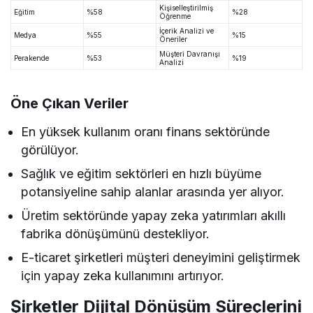
Kişiselleştirilmiş
Eğitim
%58
%28
Öğrenme
İçerik Analizi ve
Medya
%55
%15
Öneriler
Müşteri Davranışı
Perakende
%53
%19
Analizi
Öne Çıkan Veriler
En yüksek kullanım oranı finans sektöründe
görülüyor.
Sağlık ve eğitim sektörleri en hızlı büyüme
potansiyeline sahip alanlar arasında yer alıyor.
Üretim sektöründe yapay zeka yatırımları akıllı
fabrika dönüşümünü destekliyor.
E-ticaret şirketleri müşteri deneyimini geliştirmek
için yapay zeka kullanımını artırıyor.
Şirketler Dijital Dönüşüm Süreçlerini