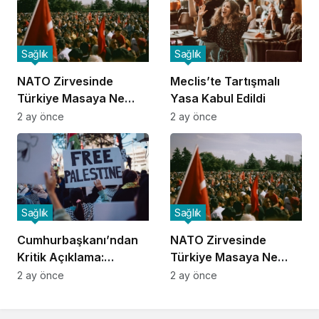
Sağlık
Sağlık
NATO Zirvesinde
Meclis’te Tartışmalı
Türkiye Masaya Ne
Yasa Kabul Edildi
Taşıdı?
2 ay önce
2 ay önce
Sağlık
Sağlık
Cumhurbaşkanı’ndan
NATO Zirvesinde
Kritik Açıklama:
Türkiye Masaya Ne
Gündem Sarsıldı
Taşıdı?
2 ay önce
2 ay önce