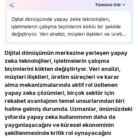
Özet, KAI’ın yapay zekâ desteğiyle oluşturuldu.
Tümünü Gör
Dijital dönüşümde yapay zeka teknolojileri,
işletmelerin çalışma biçimlerini köklü bir şekilde
değiştiriyor. Veri analizi, müşteri ilişkileri ve üretim
süreçlerinde önemli bir rol oynayan yapay zeka,
birçok sektörde rekabet avantajı sağlıyor.
Dijital dönüşümün merkezine yerleşen yapay
Uzmanlar, bu teknolojinin önümüzdeki yıllarda
zeka teknolojileri, işletmelerin çalışma
daha da yaygınlaşarak…
biçimlerini kökten değiştiriyor. Veri analizi,
müşteri ilişkileri, üretim süreçleri ve karar
alma mekanizmalarında aktif rol üstlenen
yapay zeka çözümleri, birçok sektör için
rekabet avantajının temel unsurlarından biri
haline gelmiş durumda. Uzmanlar, önümüzdeki
yıllarda yapay zeka kullanımının daha da
yaygınlaşacağını ve küresel ekonominin
şekillenmesinde kritik rol oynayacağını