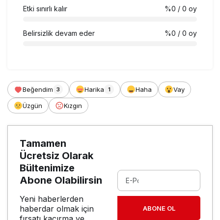
Etki sınırlı kalır
%0
/ 0 oy
Belirsizlik devam eder
%0
/ 0 oy
Beğendim
Harika
Haha
Vay
3
1
Üzgün
Kızgın
Tamamen
Ücretsiz Olarak
Bültenimize
Abone Olabilirsin
Yeni haberlerden
haberdar olmak için
ABONE OL
fırsatı kaçırma ve