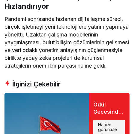
Hızlandırıyor
Pandemi sonrasında hızlanan dijitalleşme süreci,
birçok işletmeyi yeni teknolojilere yatırım yapmaya
yöneltti. Uzaktan çalışma modellerinin
yaygınlaşması, bulut bilişim çözümlerinin gelişmesi
ve veri odaklı yönetim anlayışının güçlenmesiyle
birlikte yapay zeka projeleri de kurumsal
stratejilerin önemli bir parçası haline geldi.
İlginizi Çekebilir
Ödül
Gecesinde
Büyük Şok:
Haberi
Favori İsim
görüntüle
Eli Boş