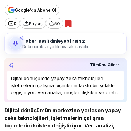
Google'da Abone Ol
0
Paylaş
50
Haberi sesli dinleyebilirsiniz
Dokunarak veya tıklayarak başlatın
Özet, KAI’ın yapay zekâ desteğiyle oluşturuldu.
Tümünü Gör
Dijital dönüşümde yapay zeka teknolojileri,
işletmelerin çalışma biçimlerini köklü bir şekilde
değiştiriyor. Veri analizi, müşteri ilişkileri ve üretim
süreçlerinde önemli bir rol oynayan yapay zeka,
birçok sektörde rekabet avantajı sağlıyor.
Dijital dönüşümün merkezine yerleşen yapay
Uzmanlar, bu teknolojinin önümüzdeki yıllarda
zeka teknolojileri, işletmelerin çalışma
daha da yaygınlaşarak…
biçimlerini kökten değiştiriyor. Veri analizi,