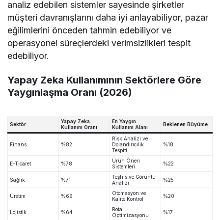
analiz edebilen sistemler sayesinde şirketler
müşteri davranışlarını daha iyi anlayabiliyor, pazar
eğilimlerini önceden tahmin edebiliyor ve
operasyonel süreçlerdeki verimsizlikleri tespit
edebiliyor.
Yapay Zeka Kullanımının Sektörlere Göre
Yaygınlaşma Oranı (2026)
Yapay Zeka
En Yaygın
Sektör
Beklenen Büyüme
Kullanım Oranı
Kullanım Alanı
Risk Analizi ve
Finans
%82
Dolandırıcılık
%18
Tespiti
Ürün Öneri
E-Ticaret
%78
%22
Sistemleri
Teşhis ve Görüntü
Sağlık
%71
%25
Analizi
Otomasyon ve
Üretim
%69
%20
Kalite Kontrol
Rota
Lojistik
%64
%17
Optimizasyonu