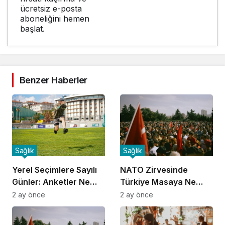
ücretsiz e-posta
aboneliğini hemen
başlat.
Benzer Haberler
Sağlık
Sağlık
Yerel Seçimlere Sayılı
NATO Zirvesinde
Günler: Anketler Ne
Türkiye Masaya Ne
Gösteriyor?
Taşıdı?
2 ay önce
2 ay önce