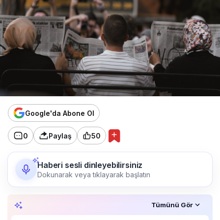
Google'da Abone Ol
0
Paylaş
50
Haberi sesli dinleyebilirsiniz
Dokunarak veya tıklayarak başlatın
Özet, KAI’ın yapay zekâ desteğiyle oluşturuldu.
Tümünü Gör