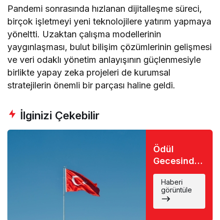
Pandemi sonrasında hızlanan dijitalleşme süreci,
birçok işletmeyi yeni teknolojilere yatırım yapmaya
yöneltti. Uzaktan çalışma modellerinin
yaygınlaşması, bulut bilişim çözümlerinin gelişmesi
ve veri odaklı yönetim anlayışının güçlenmesiyle
birlikte yapay zeka projeleri de kurumsal
stratejilerin önemli bir parçası haline geldi.
İlginizi Çekebilir
Ödül
Gecesinde
Büyük Şok:
Haberi
Favori İsim
görüntüle
Eli Boş
Döndü