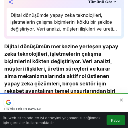
Özet, KAI’ın yapay zekâ desteğiyle oluşturuldu.
Tümünü Gör
Dijital dönüşümde yapay zeka teknolojileri,
işletmelerin çalışma biçimlerini köklü bir şekilde
değiştiriyor. Veri analizi, müşteri ilişkileri ve üretim
süreçlerinde önemli bir rol oynayan yapay zeka,
birçok sektörde rekabet avantajı sağlıyor.
Dijital dönüşümün merkezine yerleşen yapay
Uzmanlar, bu teknolojinin önümüzdeki yıllarda
zeka teknolojileri, işletmelerin çalışma
daha da yaygınlaşarak…
biçimlerini kökten değiştiriyor. Veri analizi,
müşteri ilişkileri, üretim süreçleri ve karar
alma mekanizmalarında aktif rol üstlenen
yapay zeka çözümleri, birçok sektör için
rekabet avantajının temel unsurlarından biri
haline gelmiş durumda. Uzmanlar, önümüzdeki
yıllarda yapay zeka kullanımının daha da
TERCIH EDILEN KAYNAK
yaygınlaşacağını ve küresel ekonominin
Google'da bizi öne çıkarın
0
Bu web sitesinde en iyi deneyimi yaşamanızı sağlamak
şekillenmesinde kritik rol oynayacağını
Kabul
Kaynağı Ekle
için çerezler kullanılmaktadır.
Anasayfa
Akış
Hesabım
Bildirimler