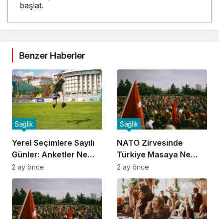
başlat.
Benzer Haberler
Sağlık
Sağlık
Yerel Seçimlere Sayılı
NATO Zirvesinde
Günler: Anketler Ne
Türkiye Masaya Ne
Gösteriyor?
Taşıdı?
2 ay önce
2 ay önce