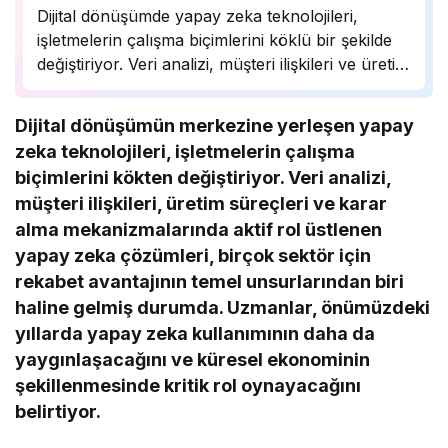
Dijital dönüşümde yapay zeka teknolojileri,
işletmelerin çalışma biçimlerini köklü bir şekilde
değiştiriyor. Veri analizi, müşteri ilişkileri ve üretim
süreçlerinde önemli bir rol oynayan yapay zeka,
birçok sektörde rekabet avantajı sağlıyor.
Dijital dönüşümün merkezine yerleşen yapay
Uzmanlar, bu teknolojinin önümüzdeki yıllarda
zeka teknolojileri, işletmelerin çalışma
daha da yaygınlaşarak…
biçimlerini kökten değiştiriyor. Veri analizi,
müşteri ilişkileri, üretim süreçleri ve karar
alma mekanizmalarında aktif rol üstlenen
yapay zeka çözümleri, birçok sektör için
rekabet avantajının temel unsurlarından biri
haline gelmiş durumda. Uzmanlar, önümüzdeki
yıllarda yapay zeka kullanımının daha da
yaygınlaşacağını ve küresel ekonominin
şekillenmesinde kritik rol oynayacağını
belirtiyor.