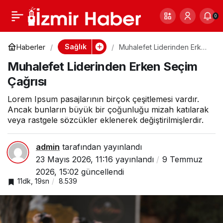
Dışişleri Bakanı Kritik
0
Paylaş
0
Ziyaret İçin
Sağlık
Haberler
Muhalefet Liderinden Erken
Seçim Çağrısı
Muhalefet Liderinden Erken Seçim
Moskova’da
Çağrısı
Lorem Ipsum pasajlarının birçok çeşitlemesi vardır.
Ancak bunların büyük bir çoğunluğu mizah katılarak
veya rastgele sözcükler eklenerek değiştirilmişlerdir.
admin
tarafından yayınlandı
23 Mayıs 2026, 11:16
yayınlandı
9 Temmuz
2026, 15:02
güncellendi
11dk, 19sn
8.539