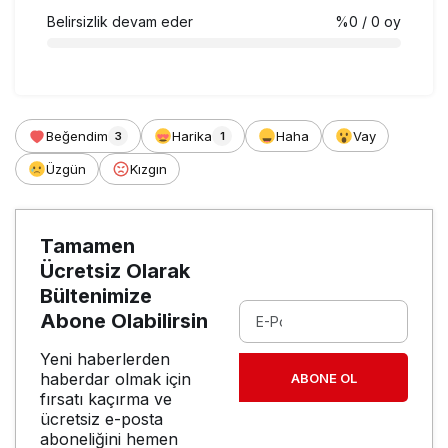
Belirsizlik devam eder
%0
/ 0 oy
Beğendim
Harika
Haha
Vay
3
1
Üzgün
Kızgın
Tamamen
Ücretsiz Olarak
Bültenimize
Abone Olabilirsin
Yeni haberlerden
haberdar olmak için
ABONE OL
fırsatı kaçırma ve
ücretsiz e-posta
aboneliğini hemen