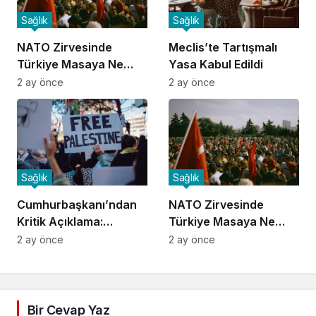
Sağlık
Sağlık
NATO Zirvesinde
Meclis’te Tartışmalı
Türkiye Masaya Ne
Yasa Kabul Edildi
Taşıdı?
2 ay önce
2 ay önce
Sağlık
Sağlık
Cumhurbaşkanı’ndan
NATO Zirvesinde
Kritik Açıklama:
Türkiye Masaya Ne
Gündem Sarsıldı
Taşıdı?
2 ay önce
2 ay önce
Bir Cevap Yaz