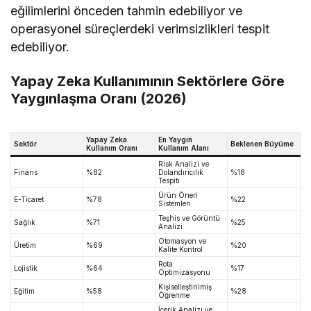
eğilimlerini önceden tahmin edebiliyor ve
operasyonel süreçlerdeki verimsizlikleri tespit
edebiliyor.
Yapay Zeka Kullanımının Sektörlere Göre
Yaygınlaşma Oranı (2026)
Yapay Zeka
En Yaygın
Sektör
Beklenen Büyüme
Kullanım Oranı
Kullanım Alanı
Risk Analizi ve
Finans
%82
Dolandırıcılık
%18
Tespiti
Ürün Öneri
E-Ticaret
%78
%22
Sistemleri
Teşhis ve Görüntü
Sağlık
%71
%25
Analizi
Otomasyon ve
Üretim
%69
%20
Kalite Kontrol
Rota
Lojistik
%64
%17
Optimizasyonu
Kişiselleştirilmiş
Eğitim
%58
%28
Öğrenme
İçerik Analizi ve