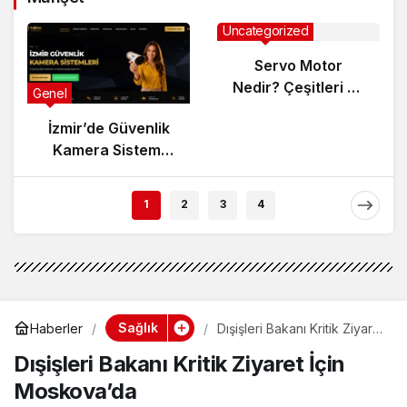
Uncategorized
Servo Motor
Nedir? Çeşitleri ve
Genel
Çalışma Prensibi
İzmir’de Güvenlik
Kamera Sistemi
Kurarken Nelere
Dikkat Edilmeli?
1
2
3
4
Sağlık
Haberler
Dışişleri Bakanı Kritik Ziyaret
İçin Moskova’da
Dışişleri Bakanı Kritik Ziyaret İçin
Moskova’da