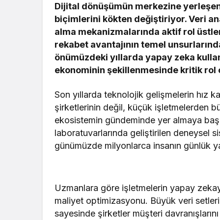
Dijital dönüşümün merkezine yerleşen 
biçimlerini kökten değiştiriyor. Veri ana
alma mekanizmalarında aktif rol üstle
rekabet avantajının temel unsurlarınd
önümüzdeki yıllarda yapay zeka kulla
ekonominin şekillenmesinde kritik rol 
Son yıllarda teknolojik gelişmelerin hız 
şirketlerinin değil, küçük işletmelerden b
ekosistemin gündeminde yer almaya başla
laboratuvarlarında geliştirilen deneysel 
günümüzde milyonlarca insanın günlük yaş
Uzmanlara göre işletmelerin yapay zekaya o
maliyet optimizasyonu. Büyük veri setleri
sayesinde şirketler müşteri davranışlarını