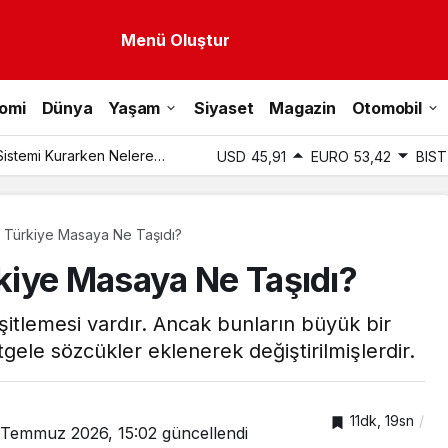
Menü Oluştur
omi
Dünya
Yaşam
Siyaset
Magazin
Otomobil
Sistemi Kurarken Nelere
USD
45,91
EURO
53,42
BIST
 Türkiye Masaya Ne Taşıdı?
kiye Masaya Ne Taşıdı?
itlemesi vardır. Ancak bunların büyük bir
gele sözcükler eklenerek değiştirilmişlerdir.
11dk, 19sn
 Temmuz 2026, 15:02
güncellendi