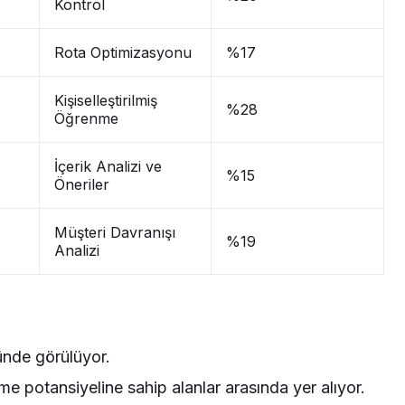
Kontrol
Rota Optimizasyonu
%17
Kişiselleştirilmiş
%28
Öğrenme
İçerik Analizi ve
%15
Öneriler
Müşteri Davranışı
%19
Analizi
ünde görülüyor.
üme potansiyeline sahip alanlar arasında yer alıyor.