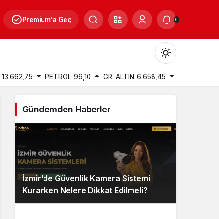
Premium'a Geç
0
13.662,75
PETROL
96,10
GR. ALTIN
6.658,45
Gündemden Haberler
Gündüz Modu
Gündüz modunu seçin.
Gece Modu
İzmir’de Güvenlik Kamera Sistemi
Gece modunu seçin.
Kurarken Nelere Dikkat Edilmeli?
Sistem Modu
Sistem modunu seçin.