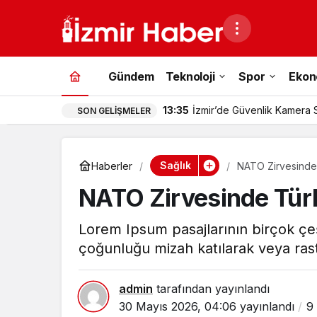
Gündem
Teknoloji
Spor
Ekon
13:35
İzmir’de Güvenlik Kamera 
SON GELIŞMELER
Dikkat Edilmeli?
Sağlık
Haberler
NATO Zirvesinde
NATO Zirvesinde Tür
Lorem Ipsum pasajlarının birçok çeş
çoğunluğu mizah katılarak veya rast
admin
tarafından yayınlandı
30 Mayıs 2026, 04:06
yayınlandı
9