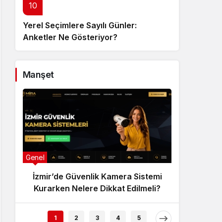
10
Yerel Seçimlere Sayılı Günler:
Anketler Ne Gösteriyor?
Manşet
Genel
Uncategor
İzmir’de Güvenlik Kamera Sistemi
Servo
Kurarken Nelere Dikkat Edilmeli?
1
2
3
4
5