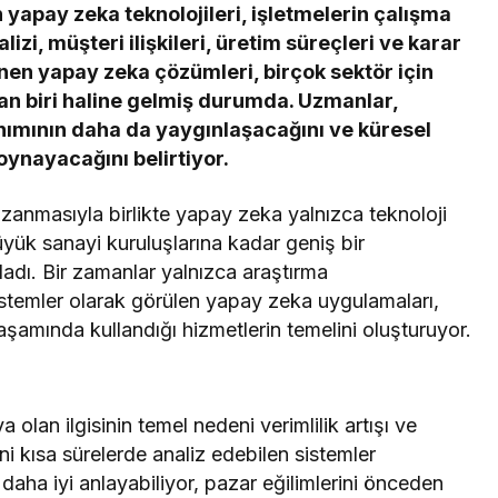
yapay zeka teknolojileri, işletmelerin çalışma
lizi, müşteri ilişkileri, üretim süreçleri ve karar
nen yapay zeka çözümleri, birçok sektör için
an biri haline gelmiş durumda. Uzmanlar,
nımının daha da yaygınlaşacağını ve küresel
oynayacağını belirtiyor.
kazanmasıyla birlikte yapay zeka yalnızca teknoloji
üyük sanayi kuruluşlarına kadar geniş bir
dı. Bir zamanlar yalnızca araştırma
sistemler olarak görülen yapay zeka uygulamaları,
amında kullandığı hizmetlerin temelini oluşturuyor.
lan ilgisinin temel nedeni verimlilik artışı ve
ni kısa sürelerde analiz edebilen sistemler
 daha iyi anlayabiliyor, pazar eğilimlerini önceden