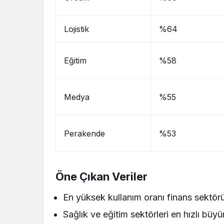
Lojistik
%64
Eğitim
%58
Medya
%55
Perakende
%53
Öne Çıkan Veriler
En yüksek kullanım oranı finans sektör
Sağlık ve eğitim sektörleri en hızlı büy