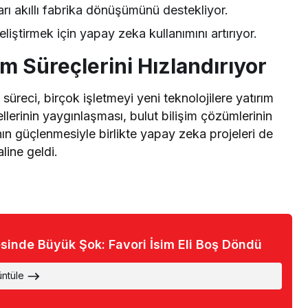
rı akıllı fabrika dönüşümünü destekliyor.
eliştirmek için yapay zeka kullanımını artırıyor.
üm Süreçlerini Hızlandırıyor
üreci, birçok işletmeyi yeni teknolojilere yatırım
erinin yaygınlaşması, bulut bilişim çözümlerinin
nın güçlenmesiyle birlikte yapay zeka projeleri de
line geldi.
sinde Büyük Şok: Favori İsim Eli Boş Döndü
üntüle