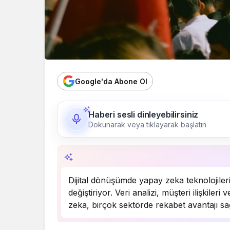
Google'da Abone Ol
Haberi sesli dinleyebilirsiniz
Dokunarak veya tıklayarak başlatın
Özet, KAI’ın yapay zekâ desteğiyle oluştu
Dijital dönüşümde yapay zeka teknolojileri,
değiştiriyor. Veri analizi, müşteri ilişkile
zeka, birçok sektörde rekabet avantajı sa
daha da yaygınlaşarak…