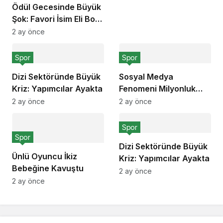
Ödül Gecesinde Büyük
Şok: Favori İsim Eli Boş
Döndü
2 ay önce
Spor
Spor
Dizi Sektöründe Büyük
Sosyal Medya
Kriz: Yapımcılar Ayakta
Fenomeni Milyonluk
Anlaşma İmzaladı
2 ay önce
2 ay önce
Spor
Spor
Dizi Sektöründe Büyük
Ünlü Oyuncu İkiz
Kriz: Yapımcılar Ayakta
Bebeğine Kavuştu
2 ay önce
2 ay önce