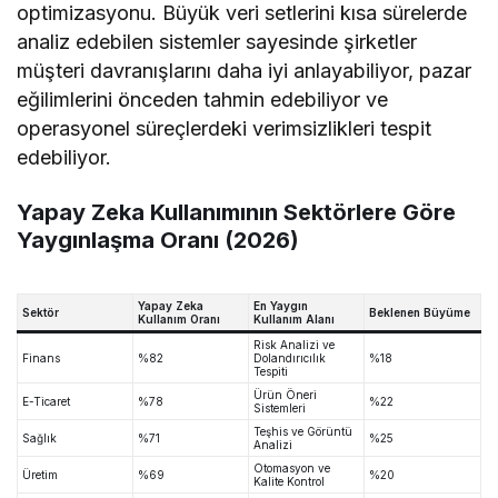
optimizasyonu. Büyük veri setlerini kısa sürelerde
analiz edebilen sistemler sayesinde şirketler
müşteri davranışlarını daha iyi anlayabiliyor, pazar
eğilimlerini önceden tahmin edebiliyor ve
operasyonel süreçlerdeki verimsizlikleri tespit
edebiliyor.
Yapay Zeka Kullanımının Sektörlere Göre
Yaygınlaşma Oranı (2026)
Yapay Zeka
En Yaygın
Sektör
Beklenen Büyüme
Kullanım Oranı
Kullanım Alanı
Risk Analizi ve
Finans
%82
Dolandırıcılık
%18
Tespiti
Ürün Öneri
E-Ticaret
%78
%22
Sistemleri
Teşhis ve Görüntü
Sağlık
%71
%25
Analizi
Otomasyon ve
Üretim
%69
%20
Kalite Kontrol