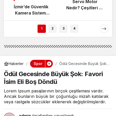
Servo Motor
İzmir’de Güvenlik
Nedir? Çeşitleri ve
Kamera Sistemi
Çalışma Prensibi
Kurarken Nelere
Dikkat Edilmeli?
1
2
3
4
Spor
Haberler
Ödül Gecesinde Büyük Şok:
Favori İsim Eli Boş Döndü
Ödül Gecesinde Büyük Şok: Favori
İsim Eli Boş Döndü
Lorem Ipsum pasajlarının birçok çeşitlemesi vardır.
Ancak bunların büyük bir çoğunluğu mizah katılarak
veya rastgele sözcükler eklenerek değiştirilmişlerdir.
admin
tarafından yayınlandı