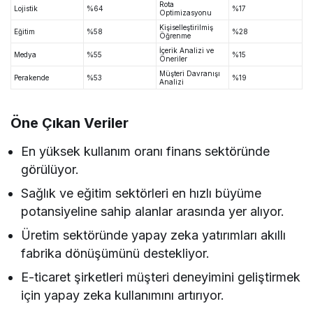
Rota
Lojistik
%64
%17
Optimizasyonu
Kişiselleştirilmiş
Eğitim
%58
%28
Öğrenme
İçerik Analizi ve
Medya
%55
%15
Öneriler
Müşteri Davranışı
Perakende
%53
%19
Analizi
Öne Çıkan Veriler
En yüksek kullanım oranı finans sektöründe
görülüyor.
Sağlık ve eğitim sektörleri en hızlı büyüme
potansiyeline sahip alanlar arasında yer alıyor.
Üretim sektöründe yapay zeka yatırımları akıllı
fabrika dönüşümünü destekliyor.
E-ticaret şirketleri müşteri deneyimini geliştirmek
için yapay zeka kullanımını artırıyor.