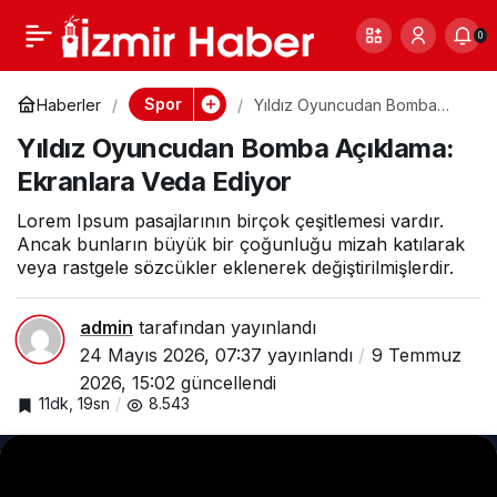
Ödül Gecesinde
0
Paylaş
0
Büyük Şok: Favori
Spor
Haberler
Yıldız Oyuncudan Bomba
Açıklama: Ekranlara Veda
Yıldız Oyuncudan Bomba Açıklama:
Ediyor
İsim Eli Boş Döndü
Ekranlara Veda Ediyor
Lorem Ipsum pasajlarının birçok çeşitlemesi vardır.
Ancak bunların büyük bir çoğunluğu mizah katılarak
veya rastgele sözcükler eklenerek değiştirilmişlerdir.
admin
tarafından yayınlandı
24 Mayıs 2026, 07:37
yayınlandı
9 Temmuz
2026, 15:02
güncellendi
11dk, 19sn
8.543