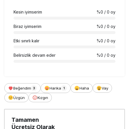
Kesin iyimserim
%0
/ 0 oy
Biraz iyimserim
%0
/ 0 oy
Etki sınırlı kalır
%0
/ 0 oy
Belirsizlik devam eder
%0
/ 0 oy
Beğendim
Harika
Haha
Vay
3
1
Üzgün
Kızgın
Tamamen
Ücretsiz Olarak