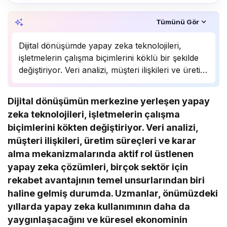
Özet, KAI’ın yapay zekâ desteğiyle oluşturuldu.
Tümünü Gör
Dijital dönüşümde yapay zeka teknolojileri,
işletmelerin çalışma biçimlerini köklü bir şekilde
değiştiriyor. Veri analizi, müşteri ilişkileri ve üretim
süreçlerinde önemli bir rol oynayan yapay zeka,
birçok sektörde rekabet avantajı sağlıyor.
Dijital dönüşümün merkezine yerleşen yapay
Uzmanlar, bu teknolojinin önümüzdeki yıllarda
zeka teknolojileri, işletmelerin çalışma
daha da yaygınlaşarak…
biçimlerini kökten değiştiriyor. Veri analizi,
müşteri ilişkileri, üretim süreçleri ve karar
alma mekanizmalarında aktif rol üstlenen
yapay zeka çözümleri, birçok sektör için
rekabet avantajının temel unsurlarından biri
haline gelmiş durumda. Uzmanlar, önümüzdeki
yıllarda yapay zeka kullanımının daha da
yaygınlaşacağını ve küresel ekonominin