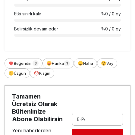
Etki sınırlı kalır
%0
/ 0 oy
Belirsizlik devam eder
%0
/ 0 oy
Beğendim
Harika
Haha
Vay
3
1
Üzgün
Kızgın
Tamamen
Ücretsiz Olarak
Bültenimize
Abone Olabilirsin
Yeni haberlerden