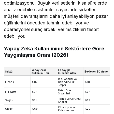
optimizasyonu. Büyük veri setlerini kısa sürelerde
analiz edebilen sistemler sayesinde şirketler
müşteri davranışlarını daha iyi anlayabiliyor, pazar
eğilimlerini önceden tahmin edebiliyor ve
operasyonel süreçlerdeki verimsizlikleri tespit
edebiliyor.
Yapay Zeka Kullanımının Sektörlere Göre
Yaygınlaşma Oranı (2026)
Yapay Zeka
En Yaygın
Sektör
Beklenen Büyüme
Kullanım Oranı
Kullanım Alanı
Risk Analizi ve
Finans
%82
Dolandırıcılık
%18
Tespiti
Ürün Öneri
E-Ticaret
%78
%22
Sistemleri
Teşhis ve Görüntü
Sağlık
%71
%25
Analizi
Otomasyon ve
Üretim
%69
%20
Kalite Kontrol