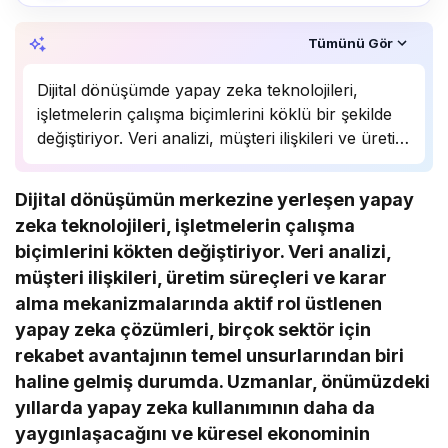
Özet, KAI’ın yapay zekâ desteğiyle oluşturuldu.
Tümünü Gör
Dijital dönüşümde yapay zeka teknolojileri,
işletmelerin çalışma biçimlerini köklü bir şekilde
değiştiriyor. Veri analizi, müşteri ilişkileri ve üretim
süreçlerinde önemli bir rol oynayan yapay zeka,
birçok sektörde rekabet avantajı sağlıyor.
Dijital dönüşümün merkezine yerleşen yapay
Uzmanlar, bu teknolojinin önümüzdeki yıllarda
zeka teknolojileri, işletmelerin çalışma
daha da yaygınlaşarak…
biçimlerini kökten değiştiriyor. Veri analizi,
müşteri ilişkileri, üretim süreçleri ve karar
alma mekanizmalarında aktif rol üstlenen
yapay zeka çözümleri, birçok sektör için
rekabet avantajının temel unsurlarından biri
haline gelmiş durumda. Uzmanlar, önümüzdeki
yıllarda yapay zeka kullanımının daha da
yaygınlaşacağını ve küresel ekonominin