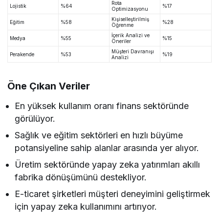
Rota
Lojistik
%64
%17
Optimizasyonu
Kişiselleştirilmiş
Eğitim
%58
%28
Öğrenme
İçerik Analizi ve
Medya
%55
%15
Öneriler
Müşteri Davranışı
Perakende
%53
%19
Analizi
Öne Çıkan Veriler
En yüksek kullanım oranı finans sektöründe
görülüyor.
Sağlık ve eğitim sektörleri en hızlı büyüme
potansiyeline sahip alanlar arasında yer alıyor.
Üretim sektöründe yapay zeka yatırımları akıllı
fabrika dönüşümünü destekliyor.
E-ticaret şirketleri müşteri deneyimini geliştirmek
için yapay zeka kullanımını artırıyor.