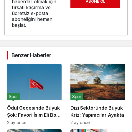
haberdar olmak için
ABONE OL
fırsatı kaçırma ve
ücretsiz e-posta
aboneliğini hemen
başlat.
Benzer Haberler
Spor
Spor
Ödül Gecesinde Büyük
Dizi Sektöründe Büyük
Şok: Favori İsim Eli Boş
Kriz: Yapımcılar Ayakta
Döndü
2 ay önce
2 ay önce