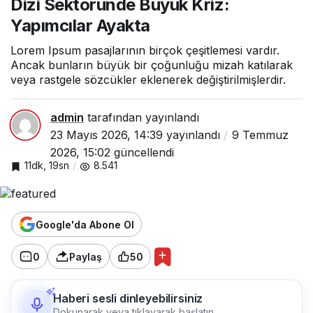
Dizi Sektöründe Büyük Kriz:
Yapımcılar Ayakta
Lorem Ipsum pasajlarının birçok çeşitlemesi vardır.
Ancak bunların büyük bir çoğunluğu mizah katılarak
veya rastgele sözcükler eklenerek değiştirilmişlerdir.
admin
tarafından yayınlandı
23 Mayıs 2026, 14:39
yayınlandı
9 Temmuz
2026, 15:02
güncellendi
11dk, 19sn
8.541
Google'da Abone Ol
0
Paylaş
50
Haberi sesli dinleyebilirsiniz
Dokunarak veya tıklayarak başlatın