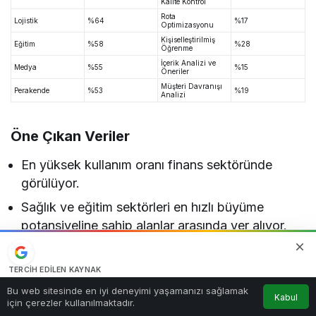
Kalite Kontrol
Rota
Lojistik
%64
%17
Optimizasyonu
Kişiselleştirilmiş
Eğitim
%58
%28
Öğrenme
İçerik Analizi ve
Medya
%55
%15
Öneriler
Müşteri Davranışı
Perakende
%53
%19
Analizi
Öne Çıkan Veriler
En yüksek kullanım oranı finans sektöründe
görülüyor.
Sağlık ve eğitim sektörleri en hızlı büyüme
potansiyeline sahip alanlar arasında yer alıyor.
Üretim sektöründe yapay zeka yatırımları akıllı
fabrika dönüşümünü destekliyor.
TERCIH EDILEN KAYNAK
Google'da bizi öne çıkarın
0
E-ticaret şirketleri müşteri deneyimini geliştirmek
Bu web sitesinde en iyi deneyimi yaşamanızı sağlamak
Kabul
Kaynağı Ekle
için çerezler kullanılmaktadır.
Anasayfa
Akış
Hesabım
Bildirimler
için yapay zeka kullanımını artırıyor.