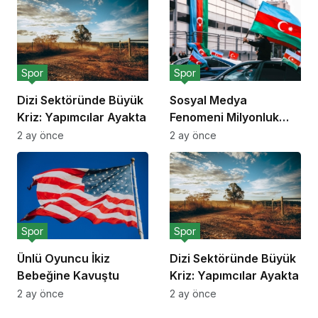
Spor
Spor
Dizi Sektöründe Büyük
Sosyal Medya
Kriz: Yapımcılar Ayakta
Fenomeni Milyonluk
Anlaşma İmzaladı
2 ay önce
2 ay önce
Spor
Spor
Ünlü Oyuncu İkiz
Dizi Sektöründe Büyük
Bebeğine Kavuştu
Kriz: Yapımcılar Ayakta
2 ay önce
2 ay önce