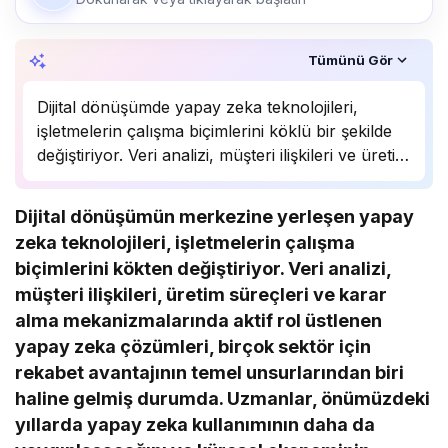
Özet, KAI’ın yapay zekâ desteğiyle oluşturuldu.
Tümünü Gör
Dijital dönüşümde yapay zeka teknolojileri,
işletmelerin çalışma biçimlerini köklü bir şekilde
değiştiriyor. Veri analizi, müşteri ilişkileri ve üretim
süreçlerinde önemli bir rol oynayan yapay zeka,
birçok sektörde rekabet avantajı sağlıyor.
Dijital dönüşümün merkezine yerleşen yapay
Uzmanlar, bu teknolojinin önümüzdeki yıllarda
zeka teknolojileri, işletmelerin çalışma
daha da yaygınlaşarak…
biçimlerini kökten değiştiriyor. Veri analizi,
müşteri ilişkileri, üretim süreçleri ve karar
alma mekanizmalarında aktif rol üstlenen
yapay zeka çözümleri, birçok sektör için
rekabet avantajının temel unsurlarından biri
haline gelmiş durumda. Uzmanlar, önümüzdeki
yıllarda yapay zeka kullanımının daha da