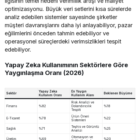
ilgisinin temel nedeni verimlilik artışı ve maliyet
optimizasyonu. Büyük veri setlerini kısa sürelerde
analiz edebilen sistemler sayesinde şirketler
müşteri davranışlarını daha iyi anlayabiliyor, pazar
eğilimlerini önceden tahmin edebiliyor ve
operasyonel süreçlerdeki verimsizlikleri tespit
edebiliyor.
Yapay Zeka Kullanımının Sektörlere Göre
Yaygınlaşma Oranı (2026)
Yapay Zeka
En Yaygın
Sektör
Beklenen Büyüme
Kullanım Oranı
Kullanım Alanı
Risk Analizi ve
Finans
%82
Dolandırıcılık
%18
Tespiti
Ürün Öneri
E-Ticaret
%78
%22
Sistemleri
Teşhis ve Görüntü
Sağlık
%71
%25
Analizi
Otomasyon ve
Üretim
%69
%20