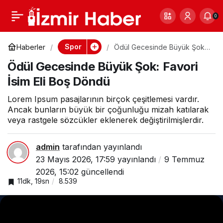
Dizi Sektöründe
0
Paylaş
0
Büyük Kriz:
Spor
Haberler
Ödül Gecesinde Büyük Şok:
Favori İsim Eli Boş Döndü
Ödül Gecesinde Büyük Şok: Favori
Yapımcılar Ayakta
İsim Eli Boş Döndü
Lorem Ipsum pasajlarının birçok çeşitlemesi vardır.
Ancak bunların büyük bir çoğunluğu mizah katılarak
veya rastgele sözcükler eklenerek değiştirilmişlerdir.
admin
tarafından yayınlandı
23 Mayıs 2026, 17:59
yayınlandı
9 Temmuz
2026, 15:02
güncellendi
11dk, 19sn
8.539