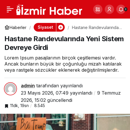
Çocuklarda Obezite
0
Paylaş
0
Alarmı: 3 Çocuktan 1’i
Siyaset
Haberler
Hastane Randevularında
Yeni Sistem Devreye Girdi
Hastane Randevularında Yeni Sistem
Risk Altında
Devreye Girdi
Lorem Ipsum pasajlarının birçok çeşitlemesi vardır.
Ancak bunların büyük bir çoğunluğu mizah katılarak
veya rastgele sözcükler eklenerek değiştirilmişlerdir.
admin
tarafından yayınlandı
23 Mayıs 2026, 07:49
yayınlandı
9 Temmuz
2026, 15:02
güncellendi
11dk, 19sn
8.545