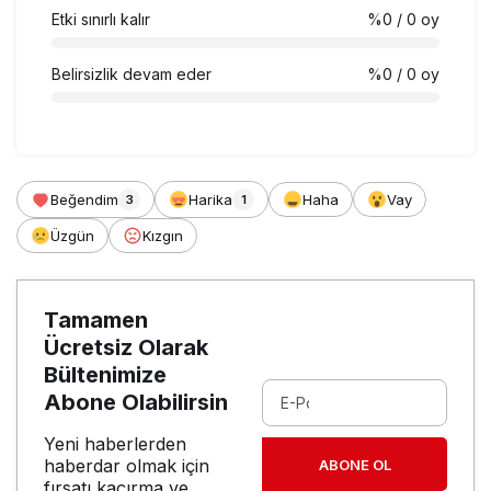
Etki sınırlı kalır
%0
/ 0 oy
Belirsizlik devam eder
%0
/ 0 oy
Beğendim
Harika
Haha
Vay
3
1
Üzgün
Kızgın
Tamamen
Ücretsiz Olarak
Bültenimize
Abone Olabilirsin
Yeni haberlerden
haberdar olmak için
ABONE OL
fırsatı kaçırma ve