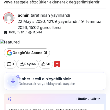
veya rastgele sözcükler eklenerek değiştirilmişlerdir.
admin
tarafından yayınlandı
22 Mayıs 2026, 12:09
yayınlandı
9 Temmuz
2026, 15:02
güncellendi
11dk, 19sn
8.544
Google'da Abone Ol
0
Paylaş
50
Haberi sesli dinleyebilirsiniz
Dokunarak veya tıklayarak başlatın
Özet, KAI’ın yapay zekâ desteğiyle oluşturuldu.
Tümünü Gör