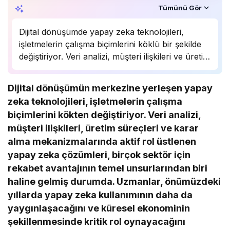
Özet, KAI’ın yapay zekâ desteğiyle oluşturuldu.
Tümünü Gör
Dijital dönüşümde yapay zeka teknolojileri,
işletmelerin çalışma biçimlerini köklü bir şekilde
değiştiriyor. Veri analizi, müşteri ilişkileri ve üretim
süreçlerinde önemli bir rol oynayan yapay zeka,
birçok sektörde rekabet avantajı sağlıyor.
Dijital dönüşümün merkezine yerleşen yapay
Uzmanlar, bu teknolojinin önümüzdeki yıllarda
zeka teknolojileri, işletmelerin çalışma
daha da yaygınlaşarak…
biçimlerini kökten değiştiriyor. Veri analizi,
müşteri ilişkileri, üretim süreçleri ve karar
alma mekanizmalarında aktif rol üstlenen
yapay zeka çözümleri, birçok sektör için
rekabet avantajının temel unsurlarından biri
haline gelmiş durumda. Uzmanlar, önümüzdeki
yıllarda yapay zeka kullanımının daha da
yaygınlaşacağını ve küresel ekonominin
şekillenmesinde kritik rol oynayacağını