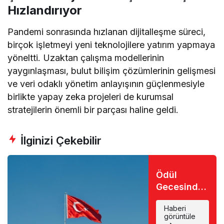
Hızlandırıyor
Pandemi sonrasında hızlanan dijitalleşme süreci,
birçok işletmeyi yeni teknolojilere yatırım yapmaya
yöneltti. Uzaktan çalışma modellerinin
yaygınlaşması, bulut bilişim çözümlerinin gelişmesi
ve veri odaklı yönetim anlayışının güçlenmesiyle
birlikte yapay zeka projeleri de kurumsal
stratejilerin önemli bir parçası haline geldi.
İlginizi Çekebilir
Ödül
Gecesinde
Büyük Şok:
Haberi
Favori İsim
görüntüle
Eli Boş