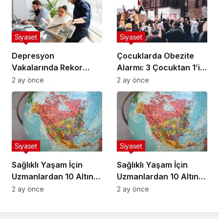
Siyaset
Siyaset
Depresyon
Çocuklarda Obezite
Vakalarında Rekor
Alarmı: 3 Çocuktan 1’i
Artış: Uzmanlar Nedeni
Risk Altında
2 ay önce
2 ay önce
Açıkladı
Siyaset
Siyaset
Sağlıklı Yaşam İçin
Sağlıklı Yaşam İçin
Uzmanlardan 10 Altın
Uzmanlardan 10 Altın
Kural
Kural
2 ay önce
2 ay önce