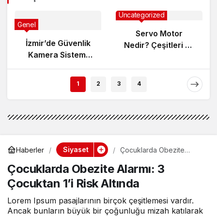
Uncategorized
Genel
Servo Motor
İzmir’de Güvenlik
Nedir? Çeşitleri ve
Kamera Sistemi
Çalışma Prensibi
Kurarken Nelere
Dikkat Edilmeli?
1
2
3
4
Siyaset
Haberler
Çocuklarda Obezite
Alarmı: 3 Çocuktan 1’i Risk
Çocuklarda Obezite Alarmı: 3
Altında
Çocuktan 1’i Risk Altında
Lorem Ipsum pasajlarının birçok çeşitlemesi vardır.
Ancak bunların büyük bir çoğunluğu mizah katılarak