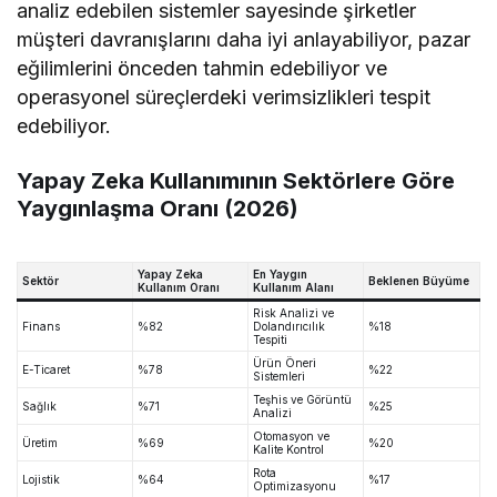
analiz edebilen sistemler sayesinde şirketler
müşteri davranışlarını daha iyi anlayabiliyor, pazar
eğilimlerini önceden tahmin edebiliyor ve
operasyonel süreçlerdeki verimsizlikleri tespit
edebiliyor.
Yapay Zeka Kullanımının Sektörlere Göre
Yaygınlaşma Oranı (2026)
Yapay Zeka
En Yaygın
Sektör
Beklenen Büyüme
Kullanım Oranı
Kullanım Alanı
Risk Analizi ve
Finans
%82
Dolandırıcılık
%18
Tespiti
Ürün Öneri
E-Ticaret
%78
%22
Sistemleri
Teşhis ve Görüntü
Sağlık
%71
%25
Analizi
Otomasyon ve
Üretim
%69
%20
Kalite Kontrol
Rota
Lojistik
%64
%17
Optimizasyonu