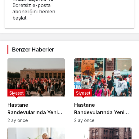
ücretsiz e-posta
aboneliğini hemen
başlat.
Benzer Haberler
Siyaset
Siyaset
Hastane
Hastane
Randevularında Yeni
Randevularında Yeni
Sistem Devreye Girdi
Sistem Devreye Girdi
2 ay önce
2 ay önce