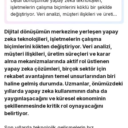
Dijital dönüşümde yapay zeka teknolojileri,
işletmelerin çalışma biçimlerini köklü bir şekilde
değiştiriyor. Veri analizi, müşteri ilişkileri ve üretim
süreçlerinde önemli bir rol oynayan yapay zeka,
birçok sektörde rekabet avantajı sağlıyor.
Dijital dönüşümün merkezine yerleşen yapay
Uzmanlar, bu teknolojinin önümüzdeki yıllarda
zeka teknolojileri, işletmelerin çalışma
daha da yaygınlaşarak…
biçimlerini kökten değiştiriyor. Veri analizi,
müşteri ilişkileri, üretim süreçleri ve karar
alma mekanizmalarında aktif rol üstlenen
yapay zeka çözümleri, birçok sektör için
rekabet avantajının temel unsurlarından biri
haline gelmiş durumda. Uzmanlar, önümüzdeki
yıllarda yapay zeka kullanımının daha da
yaygınlaşacağını ve küresel ekonominin
şekillenmesinde kritik rol oynayacağını
belirtiyor.
Son yıllarda teknolojik gelişmelerin hız