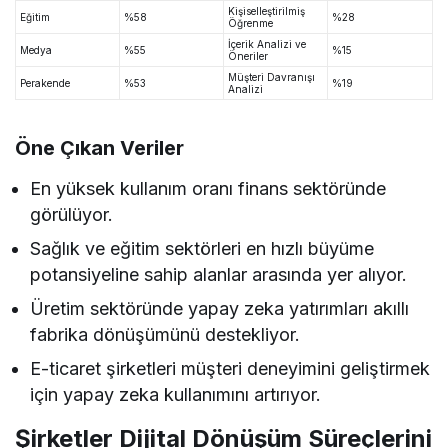
Kişiselleştirilmiş
Eğitim
%58
%28
Öğrenme
İçerik Analizi ve
Medya
%55
%15
Öneriler
Müşteri Davranışı
Perakende
%53
%19
Analizi
Öne Çıkan Veriler
En yüksek kullanım oranı finans sektöründe
görülüyor.
Sağlık ve eğitim sektörleri en hızlı büyüme
potansiyeline sahip alanlar arasında yer alıyor.
Üretim sektöründe yapay zeka yatırımları akıllı
fabrika dönüşümünü destekliyor.
E-ticaret şirketleri müşteri deneyimini geliştirmek
için yapay zeka kullanımını artırıyor.
Şirketler Dijital Dönüşüm Süreçlerini