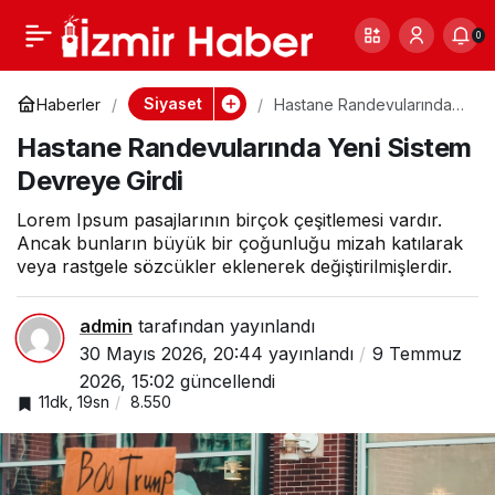
Depresyon
0
Paylaş
0
Vakalarında Rekor
Siyaset
Haberler
Hastane Randevularında
Yeni Sistem Devreye Girdi
Hastane Randevularında Yeni Sistem
Artış: Uzmanlar
Devreye Girdi
Nedeni Açıkladı
Lorem Ipsum pasajlarının birçok çeşitlemesi vardır.
Ancak bunların büyük bir çoğunluğu mizah katılarak
veya rastgele sözcükler eklenerek değiştirilmişlerdir.
admin
tarafından yayınlandı
30 Mayıs 2026, 20:44
yayınlandı
9 Temmuz
2026, 15:02
güncellendi
11dk, 19sn
8.550