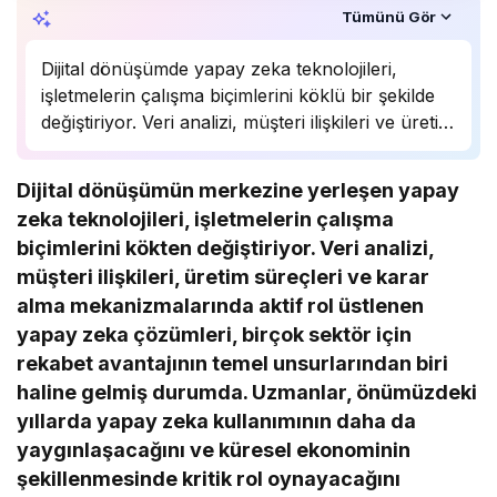
Özet, KAI’ın yapay zekâ desteğiyle oluşturuldu.
Tümünü Gör
Dijital dönüşümde yapay zeka teknolojileri,
işletmelerin çalışma biçimlerini köklü bir şekilde
değiştiriyor. Veri analizi, müşteri ilişkileri ve üretim
süreçlerinde önemli bir rol oynayan yapay zeka,
birçok sektörde rekabet avantajı sağlıyor.
Dijital dönüşümün merkezine yerleşen yapay
Uzmanlar, bu teknolojinin önümüzdeki yıllarda
zeka teknolojileri, işletmelerin çalışma
daha da yaygınlaşarak…
biçimlerini kökten değiştiriyor. Veri analizi,
müşteri ilişkileri, üretim süreçleri ve karar
alma mekanizmalarında aktif rol üstlenen
yapay zeka çözümleri, birçok sektör için
rekabet avantajının temel unsurlarından biri
haline gelmiş durumda. Uzmanlar, önümüzdeki
yıllarda yapay zeka kullanımının daha da
yaygınlaşacağını ve küresel ekonominin
şekillenmesinde kritik rol oynayacağını