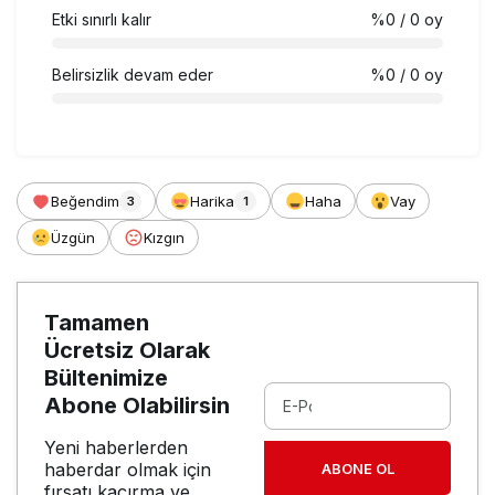
Etki sınırlı kalır
%0
/ 0 oy
Belirsizlik devam eder
%0
/ 0 oy
Beğendim
Harika
Haha
Vay
3
1
Üzgün
Kızgın
Tamamen
Ücretsiz Olarak
Bültenimize
Abone Olabilirsin
Yeni haberlerden
haberdar olmak için
ABONE OL
fırsatı kaçırma ve