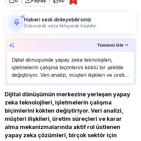
0
Paylaş
50
Haberi sesli dinleyebilirsiniz
Dokunarak veya tıklayarak başlatın
Özet, KAI’ın yapay zekâ desteğiyle oluşturuldu.
Tümünü Gör
Dijital dönüşümde yapay zeka teknolojileri,
işletmelerin çalışma biçimlerini köklü bir şekilde
değiştiriyor. Veri analizi, müşteri ilişkileri ve üretim
süreçlerinde önemli bir rol oynayan yapay zeka,
birçok sektörde rekabet avantajı sağlıyor.
Dijital dönüşümün merkezine yerleşen yapay
Uzmanlar, bu teknolojinin önümüzdeki yıllarda
zeka teknolojileri, işletmelerin çalışma
daha da yaygınlaşarak…
biçimlerini kökten değiştiriyor. Veri analizi,
müşteri ilişkileri, üretim süreçleri ve karar
alma mekanizmalarında aktif rol üstlenen
yapay zeka çözümleri, birçok sektör için