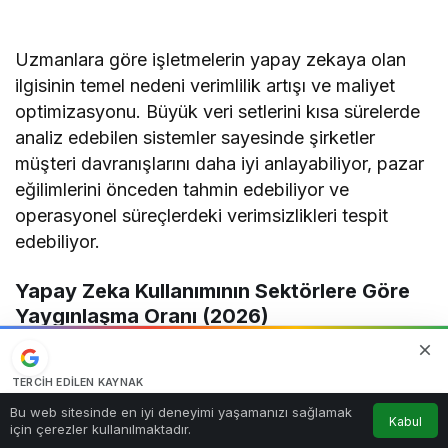
Uzmanlara göre işletmelerin yapay zekaya olan
ilgisinin temel nedeni verimlilik artışı ve maliyet
optimizasyonu. Büyük veri setlerini kısa sürelerde
analiz edebilen sistemler sayesinde şirketler
müşteri davranışlarını daha iyi anlayabiliyor, pazar
eğilimlerini önceden tahmin edebiliyor ve
operasyonel süreçlerdeki verimsizlikleri tespit
edebiliyor.
Yapay Zeka Kullanımının Sektörlere Göre
Yaygınlaşma Oranı (2026)
Yapay Zeka
En Yaygın
Sektör
Beklenen Büyüme
TERCIH EDILEN KAYNAK
Kullanım Oranı
Kullanım Alanı
Google'da bizi öne çıkarın
0
Bu web sitesinde en iyi deneyimi yaşamanızı sağlamak
Risk Analizi ve
Kabul
Finans
%82
Dolandırıcılık
%18
Kaynağı Ekle
için çerezler kullanılmaktadır.
Anasayfa
Akış
Hesabım
Bildirimler
Tespiti