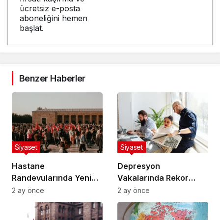
ücretsiz e-posta
aboneliğini hemen
başlat.
Benzer Haberler
Siyaset
Siyaset
Hastane
Depresyon
Randevularında Yeni
Vakalarında Rekor
Sistem Devreye Girdi
Artış: Uzmanlar Nedeni
2 ay önce
2 ay önce
Açıkladı