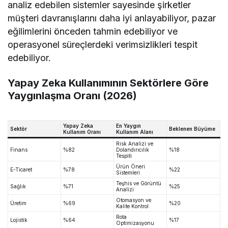
analiz edebilen sistemler sayesinde şirketler
müşteri davranışlarını daha iyi anlayabiliyor, pazar
eğilimlerini önceden tahmin edebiliyor ve
operasyonel süreçlerdeki verimsizlikleri tespit
edebiliyor.
Yapay Zeka Kullanımının Sektörlere Göre
Yaygınlaşma Oranı (2026)
Yapay Zeka
En Yaygın
Sektör
Beklenen Büyüme
Kullanım Oranı
Kullanım Alanı
Risk Analizi ve
Finans
%82
Dolandırıcılık
%18
Tespiti
Ürün Öneri
E-Ticaret
%78
%22
Sistemleri
Teşhis ve Görüntü
Sağlık
%71
%25
Analizi
Otomasyon ve
Üretim
%69
%20
Kalite Kontrol
Rota
Lojistik
%64
%17
Optimizasyonu