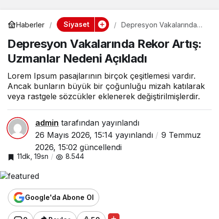
Siyaset
Haberler
Depresyon Vakalarında
Rekor Artış: Uzmanlar
Depresyon Vakalarında Rekor Artış:
Nedeni Açıkladı
Uzmanlar Nedeni Açıkladı
Lorem Ipsum pasajlarının birçok çeşitlemesi vardır.
Ancak bunların büyük bir çoğunluğu mizah katılarak
veya rastgele sözcükler eklenerek değiştirilmişlerdir.
admin
tarafından yayınlandı
26 Mayıs 2026, 15:14
yayınlandı
9 Temmuz
2026, 15:02
güncellendi
11dk, 19sn
8.544
Google'da Abone Ol