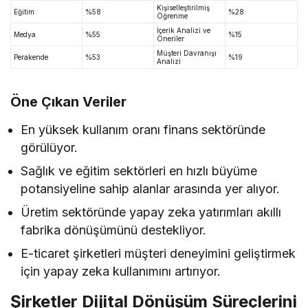
Kişiselleştirilmiş
Eğitim
%58
%28
Öğrenme
İçerik Analizi ve
Medya
%55
%15
Öneriler
Müşteri Davranışı
Perakende
%53
%19
Analizi
Öne Çıkan Veriler
En yüksek kullanım oranı finans sektöründe
görülüyor.
Sağlık ve eğitim sektörleri en hızlı büyüme
potansiyeline sahip alanlar arasında yer alıyor.
Üretim sektöründe yapay zeka yatırımları akıllı
fabrika dönüşümünü destekliyor.
E-ticaret şirketleri müşteri deneyimini geliştirmek
için yapay zeka kullanımını artırıyor.
Şirketler Dijital Dönüşüm Süreçlerini