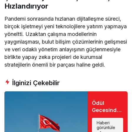
Hızlandırıyor
Pandemi sonrasında hızlanan dijitalleşme süreci,
birçok işletmeyi yeni teknolojilere yatırım yapmaya
yöneltti. Uzaktan çalışma modellerinin
yaygınlaşması, bulut bilişim çözümlerinin gelişmesi
ve veri odaklı yönetim anlayışının güçlenmesiyle
birlikte yapay zeka projeleri de kurumsal
stratejilerin önemli bir parçası haline geldi.
İlginizi Çekebilir
Ödül
Gecesinde
Büyük Şok:
Haberi
Favori İsim
görüntüle
Eli Boş