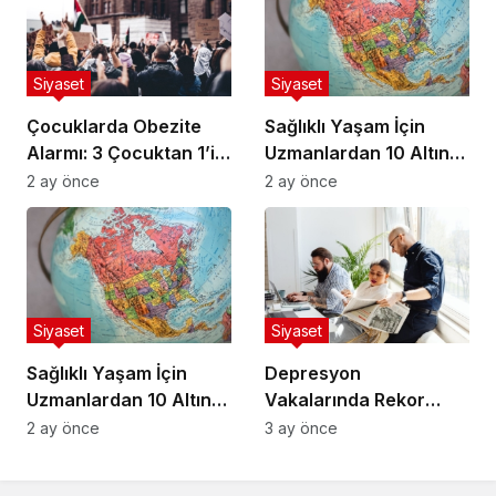
Siyaset
Siyaset
Çocuklarda Obezite
Sağlıklı Yaşam İçin
Alarmı: 3 Çocuktan 1’i
Uzmanlardan 10 Altın
Risk Altında
Kural
2 ay önce
2 ay önce
Siyaset
Siyaset
Sağlıklı Yaşam İçin
Depresyon
Uzmanlardan 10 Altın
Vakalarında Rekor
Kural
Artış: Uzmanlar Nedeni
2 ay önce
3 ay önce
Açıkladı