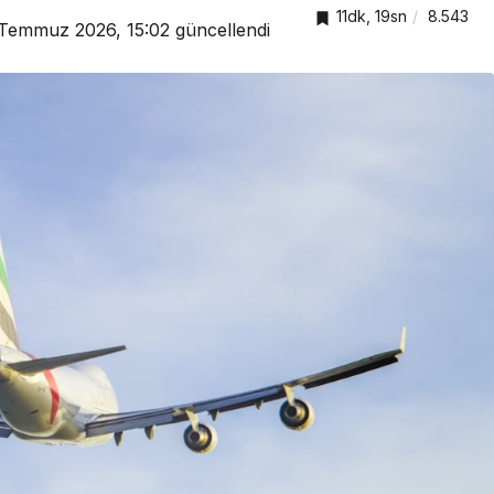
11dk, 19sn
8.543
Temmuz 2026, 15:02
güncellendi