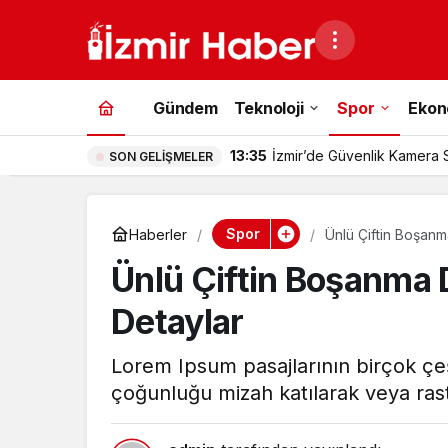
Gündem
Teknoloji
Spor
Ekon
13:35
İzmir’de Güvenlik Kamera 
SON GELIŞMELER
Dikkat Edilmeli?
Spor
Haberler
Ünlü Çiftin Boşanma
Ünlü Çiftin Boşanma D
Detaylar
Lorem Ipsum pasajlarının birçok çeş
çoğunluğu mizah katılarak veya rast