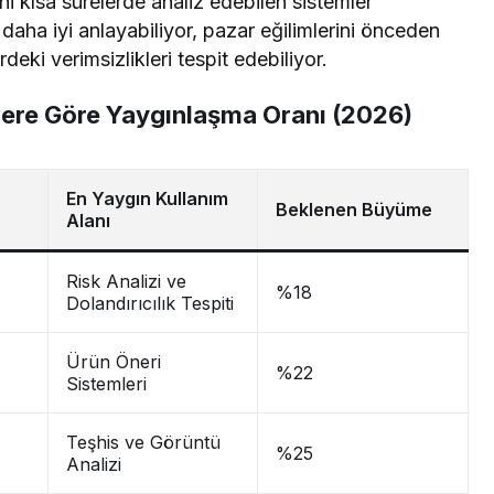
ni kısa sürelerde analiz edebilen sistemler
 daha iyi anlayabiliyor, pazar eğilimlerini önceden
eki verimsizlikleri tespit edebiliyor.
lere Göre Yaygınlaşma Oranı (2026)
En Yaygın Kullanım
Beklenen Büyüme
Alanı
Risk Analizi ve
%18
Dolandırıcılık Tespiti
Ürün Öneri
%22
Sistemleri
Teşhis ve Görüntü
%25
Analizi