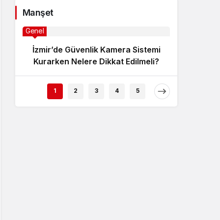
Manşet
Genel
İzmir’de Güvenlik Kamera Sistemi
Kurarken Nelere Dikkat Edilmeli?
1
2
3
4
5
Uncategor
Servo