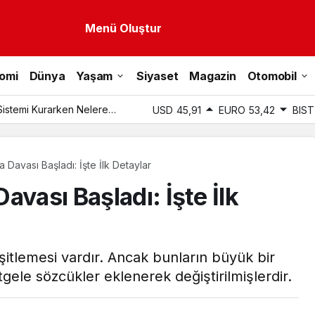
Menü Oluştur
omi
Dünya
Yaşam
Siyaset
Magazin
Otomobil
Sistemi Kurarken Nelere
USD
45,91
EURO
53,42
BIST
 Davası Başladı: İşte İlk Detaylar
avası Başladı: İşte İlk
itlemesi vardır. Ancak bunların büyük bir
gele sözcükler eklenerek değiştirilmişlerdir.