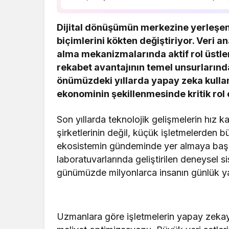
daha da yaygınlaşarak…
Dijital dönüşümün merkezine yerleşen 
biçimlerini kökten değiştiriyor. Veri ana
alma mekanizmalarında aktif rol üstle
rekabet avantajının temel unsurlarınd
önümüzdeki yıllarda yapay zeka kulla
ekonominin şekillenmesinde kritik rol 
Son yıllarda teknolojik gelişmelerin hız 
şirketlerinin değil, küçük işletmelerden b
ekosistemin gündeminde yer almaya başla
laboratuvarlarında geliştirilen deneysel 
günümüzde milyonlarca insanın günlük yaş
Uzmanlara göre işletmelerin yapay zekaya o