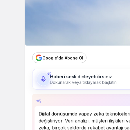
Google'da Abone Ol
Haberi sesli dinleyebilirsiniz
Dokunarak veya tıklayarak başlatın
Özet, KAI’ın yapay zekâ desteğiyle oluştu
Dijital dönüşümde yapay zeka teknolojileri,
değiştiriyor. Veri analizi, müşteri ilişkile
zeka, birçok sektörde rekabet avantajı sa