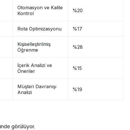
Otomasyon ve Kalite
%20
Kontrol
Rota Optimizasyonu
%17
Kişiselleştirilmiş
%28
Öğrenme
İçerik Analizi ve
%15
Öneriler
Müşteri Davranışı
%19
Analizi
ünde görülüyor.