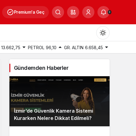
Premium'a Geç
0
13.662,75
PETROL
96,10
GR. ALTIN
6.658,45
Gündemden Haberler
Gündüz Modu
Gündüz modunu seçin.
Gece Modu
İzmir’de Güvenlik Kamera Sistemi
Gece modunu seçin.
Kurarken Nelere Dikkat Edilmeli?
Sistem Modu
Sistem modunu seçin.