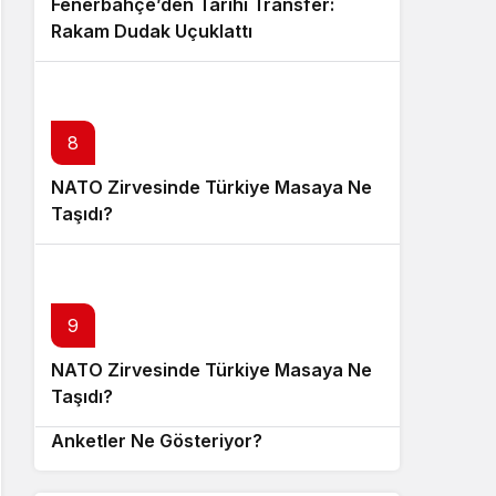
Fenerbahçe’den Tarihi Transfer:
Rakam Dudak Uçuklattı
8
NATO Zirvesinde Türkiye Masaya Ne
Taşıdı?
9
NATO Zirvesinde Türkiye Masaya Ne
10
Taşıdı?
Yerel Seçimlere Sayılı Günler:
Anketler Ne Gösteriyor?