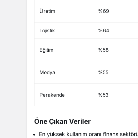
Üretim
%69
Lojistik
%64
Eğitim
%58
Medya
%55
Perakende
%53
Öne Çıkan Veriler
En yüksek kullanım oranı finans sektör