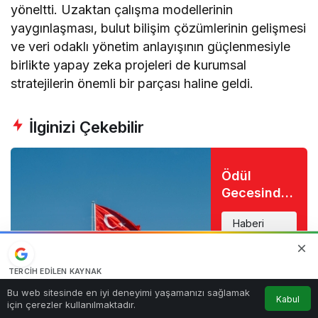
yöneltti. Uzaktan çalışma modellerinin
yaygınlaşması, bulut bilişim çözümlerinin gelişmesi
ve veri odaklı yönetim anlayışının güçlenmesiyle
birlikte yapay zeka projeleri de kurumsal
stratejilerin önemli bir parçası haline geldi.
İlginizi Çekebilir
Ödül
Gecesinde
Büyük Şok:
Haberi
Favori İsim
görüntüle
Eli Boş
Döndü
TERCIH EDILEN KAYNAK
Google'da bizi öne çıkarın
0
Bu web sitesinde en iyi deneyimi yaşamanızı sağlamak
Kabul
Kaynağı Ekle
için çerezler kullanılmaktadır.
Anasayfa
Akış
Hesabım
Bildirimler
Özellikle müşteri hizmetleri alanında kullanılan