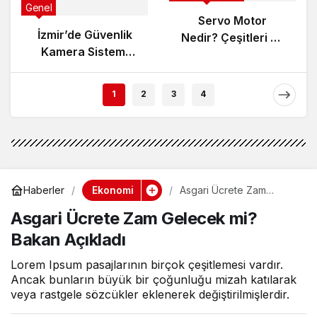
Genel
Servo Motor
İzmir’de Güvenlik
Nedir? Çeşitleri ve
Kamera Sistemi
Çalışma Prensibi
Kurarken Nelere
Dikkat Edilmeli?
1
2
3
4
Ekonomi
Haberler
Asgari Ücrete Zam
Gelecek mi? Bakan
Asgari Ücrete Zam Gelecek mi?
Açıkladı
Bakan Açıkladı
Lorem Ipsum pasajlarının birçok çeşitlemesi vardır.
Ancak bunların büyük bir çoğunluğu mizah katılarak
veya rastgele sözcükler eklenerek değiştirilmişlerdir.