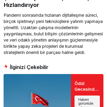
Hızlandırıyor
Pandemi sonrasında hızlanan dijitalleşme süreci,
birçok işletmeyi yeni teknolojilere yatırım yapmaya
yöneltti. Uzaktan çalışma modellerinin
yaygınlaşması, bulut bilişim çözümlerinin gelişmesi
ve veri odaklı yönetim anlayışının güçlenmesiyle
birlikte yapay zeka projeleri de kurumsal
stratejilerin önemli bir parçası haline geldi.
İlginizi Çekebilir
Ödül
Gecesinde
Büyük Şok:
Haberi
Favori İsim
görüntüle
Eli Boş