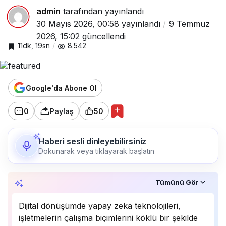
admin
tarafından yayınlandı
30 Mayıs 2026, 00:58
yayınlandı
9 Temmuz
2026, 15:02
güncellendi
11dk, 19sn
8.542
Google'da Abone Ol
0
Paylaş
50
Haberi sesli dinleyebilirsiniz
Dokunarak veya tıklayarak başlatın
Özet, KAI’ın yapay zekâ desteğiyle oluşturuldu.
Tümünü Gör
Dijital dönüşümde yapay zeka teknolojileri,
işletmelerin çalışma biçimlerini köklü bir şekilde