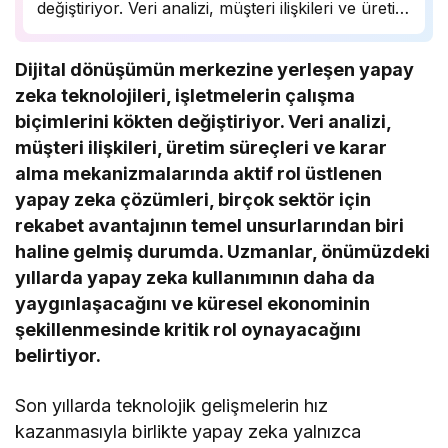
değiştiriyor. Veri analizi, müşteri ilişkileri ve üretim
süreçlerinde önemli bir rol oynayan yapay zeka,
birçok sektörde rekabet avantajı sağlıyor.
Dijital dönüşümün merkezine yerleşen yapay
Uzmanlar, bu teknolojinin önümüzdeki yıllarda
zeka teknolojileri, işletmelerin çalışma
daha da yaygınlaşarak…
biçimlerini kökten değiştiriyor. Veri analizi,
müşteri ilişkileri, üretim süreçleri ve karar
alma mekanizmalarında aktif rol üstlenen
yapay zeka çözümleri, birçok sektör için
rekabet avantajının temel unsurlarından biri
haline gelmiş durumda. Uzmanlar, önümüzdeki
yıllarda yapay zeka kullanımının daha da
yaygınlaşacağını ve küresel ekonominin
şekillenmesinde kritik rol oynayacağını
belirtiyor.
Son yıllarda teknolojik gelişmelerin hız
kazanmasıyla birlikte yapay zeka yalnızca