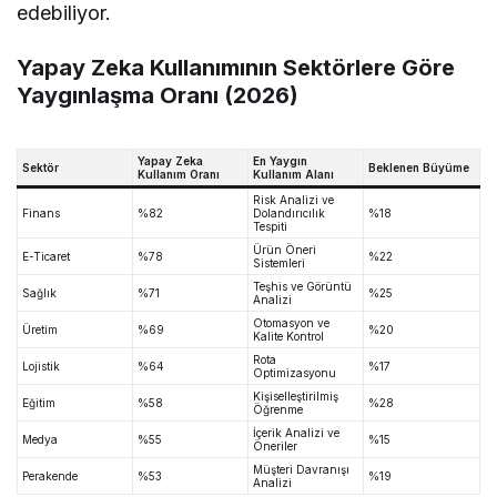
edebiliyor.
Yapay Zeka Kullanımının Sektörlere Göre
Yaygınlaşma Oranı (2026)
Yapay Zeka
En Yaygın
Sektör
Beklenen Büyüme
Kullanım Oranı
Kullanım Alanı
Risk Analizi ve
Finans
%82
Dolandırıcılık
%18
Tespiti
Ürün Öneri
E-Ticaret
%78
%22
Sistemleri
Teşhis ve Görüntü
Sağlık
%71
%25
Analizi
Otomasyon ve
Üretim
%69
%20
Kalite Kontrol
Rota
Lojistik
%64
%17
Optimizasyonu
Kişiselleştirilmiş
Eğitim
%58
%28
Öğrenme
İçerik Analizi ve
Medya
%55
%15
Öneriler
Müşteri Davranışı
Perakende
%53
%19
Analizi