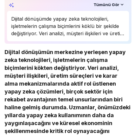
Özet, KAI’ın yapay zekâ desteğiyle oluşturuldu.
Tümünü Gör
Dijital dönüşümde yapay zeka teknolojileri,
işletmelerin çalışma biçimlerini köklü bir şekilde
değiştiriyor. Veri analizi, müşteri ilişkileri ve üretim
süreçlerinde önemli bir rol oynayan yapay zeka,
birçok sektörde rekabet avantajı sağlıyor.
Dijital dönüşümün merkezine yerleşen yapay
Uzmanlar, bu teknolojinin önümüzdeki yıllarda
zeka teknolojileri, işletmelerin çalışma
daha da yaygınlaşarak…
biçimlerini kökten değiştiriyor. Veri analizi,
müşteri ilişkileri, üretim süreçleri ve karar
alma mekanizmalarında aktif rol üstlenen
yapay zeka çözümleri, birçok sektör için
rekabet avantajının temel unsurlarından biri
haline gelmiş durumda. Uzmanlar, önümüzdeki
yıllarda yapay zeka kullanımının daha da
yaygınlaşacağını ve küresel ekonominin
şekillenmesinde kritik rol oynayacağını