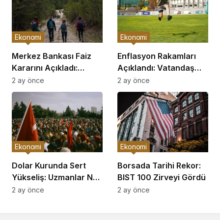
Ekonomi
Ekonomi
Merkez Bankası Faiz
Enflasyon Rakamları
Kararını Açıkladı:
Açıklandı: Vatandaş
Piyasalar Hareketlendi
Nasıl Etkilenecek?
2 ay önce
2 ay önce
Ekonomi
Ekonomi
Dolar Kurunda Sert
Borsada Tarihi Rekor:
Yükseliş: Uzmanlar Ne
BIST 100 Zirveyi Gördü
Diyor?
2 ay önce
2 ay önce