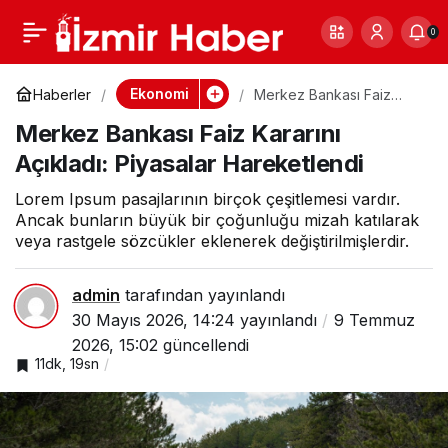
Asgari Ücrete Zam
0
Paylaş
0
Gelecek mi? Bakan
Ekonomi
Haberler
Merkez Bankası Faiz
Kararını Açıkladı:
Merkez Bankası Faiz Kararını
Piyasalar Hareketlendi
Açıkladı
Açıkladı: Piyasalar Hareketlendi
Lorem Ipsum pasajlarının birçok çeşitlemesi vardır.
Ancak bunların büyük bir çoğunluğu mizah katılarak
veya rastgele sözcükler eklenerek değiştirilmişlerdir.
admin
tarafından yayınlandı
30 Mayıs 2026, 14:24
yayınlandı
9 Temmuz
2026, 15:02
güncellendi
11dk, 19sn