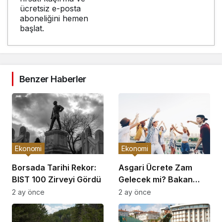
ücretsiz e-posta
aboneliğini hemen
başlat.
Benzer Haberler
Ekonomi
Ekonomi
Borsada Tarihi Rekor:
Asgari Ücrete Zam
BIST 100 Zirveyi Gördü
Gelecek mi? Bakan
Açıkladı
2 ay önce
2 ay önce