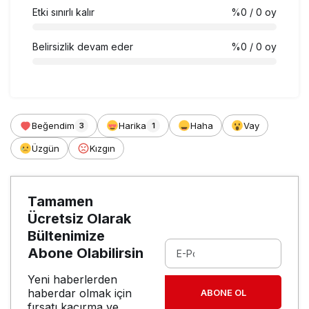
Etki sınırlı kalır
%0
/ 0 oy
Belirsizlik devam eder
%0
/ 0 oy
Beğendim
Harika
Haha
Vay
3
1
Üzgün
Kızgın
Tamamen
Ücretsiz Olarak
Bültenimize
Abone Olabilirsin
Yeni haberlerden
haberdar olmak için
ABONE OL
fırsatı kaçırma ve