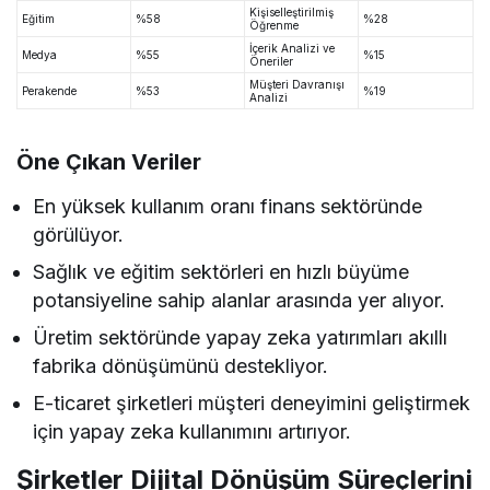
Kişiselleştirilmiş
Eğitim
%58
%28
Öğrenme
İçerik Analizi ve
Medya
%55
%15
Öneriler
Müşteri Davranışı
Perakende
%53
%19
Analizi
Öne Çıkan Veriler
En yüksek kullanım oranı finans sektöründe
görülüyor.
Sağlık ve eğitim sektörleri en hızlı büyüme
potansiyeline sahip alanlar arasında yer alıyor.
Üretim sektöründe yapay zeka yatırımları akıllı
fabrika dönüşümünü destekliyor.
E-ticaret şirketleri müşteri deneyimini geliştirmek
için yapay zeka kullanımını artırıyor.
Şirketler Dijital Dönüşüm Süreçlerini