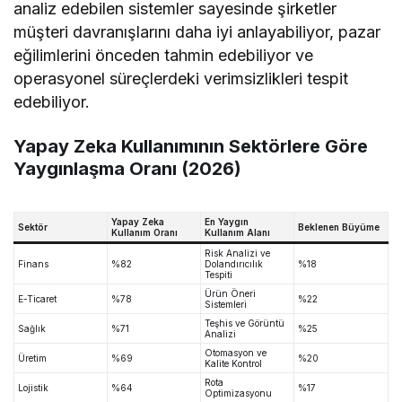
analiz edebilen sistemler sayesinde şirketler
müşteri davranışlarını daha iyi anlayabiliyor, pazar
eğilimlerini önceden tahmin edebiliyor ve
operasyonel süreçlerdeki verimsizlikleri tespit
edebiliyor.
Yapay Zeka Kullanımının Sektörlere Göre
Yaygınlaşma Oranı (2026)
Yapay Zeka
En Yaygın
Sektör
Beklenen Büyüme
Kullanım Oranı
Kullanım Alanı
Risk Analizi ve
Finans
%82
Dolandırıcılık
%18
Tespiti
Ürün Öneri
E-Ticaret
%78
%22
Sistemleri
Teşhis ve Görüntü
Sağlık
%71
%25
Analizi
Otomasyon ve
Üretim
%69
%20
Kalite Kontrol
Rota
Lojistik
%64
%17
Optimizasyonu